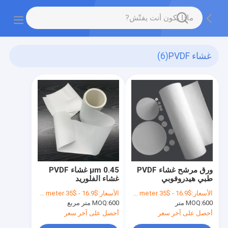
غشاء PVDF
(6)
ورق مرشح غشاء PVDF
0.45 μm غشاء PVDF
طبي هيدروفوبي
غشاء الفلوريد
للاستخدام في المختبر
البوليفينيليدين معتمد
الأسعار:
$16.9 - $35 per square meter
الأسعار:
$16.9 - $35 per square meter
ISO9001
600 متر
MOQ:
600 متر مربع
MOQ:
أحصل على آخر سعر
أحصل على آخر سعر