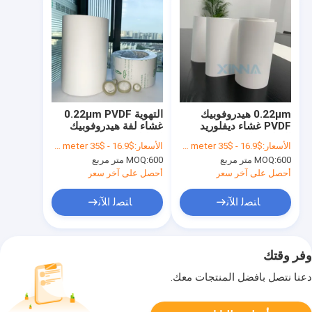
0.22μm هيدروفوبيك
التهوية 0.22μm PVDF
PVDF غشاء ديفلوريد
غشاء لفة هيدروفوبيك
البوليفينيليدين للتصفية
لتحليل HPLC
الأسعار:
$16.9 - $35 per square meter
الأسعار:
$16.9 - $35 per square meter
العقيمة
600 متر مربع
MOQ:
600 متر مربع
MOQ:
أحصل على آخر سعر
أحصل على آخر سعر
ﺎﺘﺼﻟ ﺍﻶﻧ
ﺎﺘﺼﻟ ﺍﻶﻧ
وفر وقتك
دعنا نتصل بأفضل المنتجات معك.