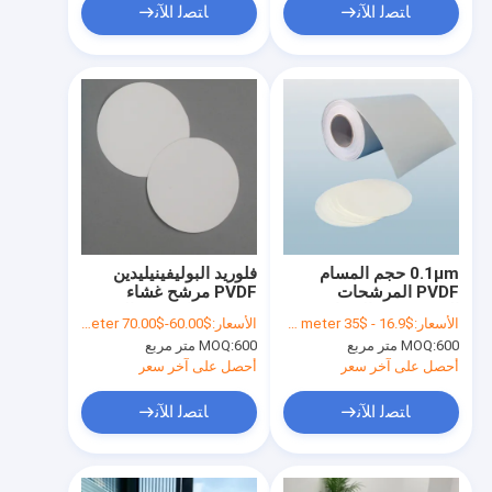
ﺎﺘﺼﻟ ﺍﻶﻧ
ﺎﺘﺼﻟ ﺍﻶﻧ
0.1μm حجم المسام
فلوريد البوليفينيليدين
PVDF المرشحات
PVDF مرشح غشاء
الهيدروفوبية الغشاء
هيدروفوبيك دقة عالية
الأسعار:
$16.9 - $35 per square meter
الأسعار:
$60.00-$70.00 per square meter
للحفاظ على البكتيريا
النقاء
600 متر مربع
MOQ:
600 متر مربع
MOQ:
أحصل على آخر سعر
أحصل على آخر سعر
ﺎﺘﺼﻟ ﺍﻶﻧ
ﺎﺘﺼﻟ ﺍﻶﻧ