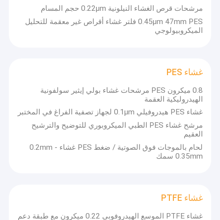
مرشحات قرص الغشاء النيلونية 0.22μm حجم المسام
0.45μm 47mm PES فلتر غشاء أقراص غير معقمة للتحليل
الميكروبيولوجي
غشاء PES
0.8 ميكرون PES مرشحات غشاء بولي إيثير سولفونية
الهيدروليكية العقمة
غشاء PES هيدروفيلي 0.1μm لجهاز تصفية الفراغ في المختبر
مرشح غشاء PES الطبي الميكروبوري للتوضيح والترشيح
العقيم
لحام بالموجات فوق الصوتية / ضغط PES غشاء 0.2mm -
0.35mm سمك
غشاء PTFE
غشاء PTFE الموسع الهيدروفوبي 0.22 ميكرون مع طبقة دعم