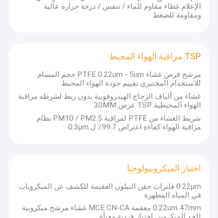
الإعلام غطاء مقاوم للماء / تنفس / درجة حرارة عالية
ومقاومة للضغط
TSP مراقبة الهواء المحيط
مرشح قرص غشاء PTFE 0.22um - 5um حجم المسام
للاستخدام المختبري تقييم جودة الهواء المحيط
غشاء من ألياف الزجاج الهيدروفوبية بدون ربط لشرطة مراقبة
الهواء المحيطية TSP عرض 30MM
شريط الغشاء من PTFE لمراقبة PM10 / PM2.5 نظام
مراقبة الهواء كفاءة اعتراض 99.7٪ ل 0.3μm
اختبار الميكروبيولوجيا
0.22μm فلترات حقن النيلون العقيمة للكشف عن الميكروبات
في المياه المطهرة
0.22um 47mm معقمة MCE CN-CA غشاء مرشح ميكروبية
للحد الميكروبي اختبار فردية معبأة