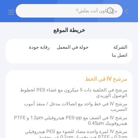
خريطة الموقع
الشركة
جولة في المعمل
رقابة جودة
اتصل بنا
مرشح IV في الخط
مرشح في الخلفية ذات 5 ميكرون مع غشاء PES لخطوط
الوصول الوريدي
مرشح IV في خط واحد مع اتصالات مدخل / منفذ أنبوب
التسريب
مرشح IV في الصف مع PES-pp هيدروفيلي 1.2μm و PTFE
هيدروفوبيك 0.45μm
مرشح IV لمرة واحدة مضاد للضوء مع PES هيدروفيلي
0.2μm و PTFE هيدروفوبيك 0.2μm غير معقمة