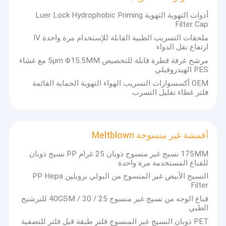
مرشحات دائرة التنفس
أدوات التهوية التهوية Luer Lock Hydrophobic Priming
Filter Cap
تحضير العينة بواسطة HPLC
ملحقات التسريب الطبية القابلة للإستخدام مرة واحدة IV
ارتفاع نقل الدواء
تصفية وسائل الإعلام الثقافية
مرشح غرفة قطرة قابلة للتخصيص 5μm Φ15.5MM مع غشاء
PES الهيدروفيلي
TSP مراقبة الهواء المحيط
OEM أكسسوارات التسريب الهواء التهوية الحماية القائمة
فلتر غطاء تقليل التسرب
اختبار الميكروبيولوجيا
فتحات التهوية للسيارات
أقمشة غير منسوجة Meltblown
فتحات التهوية الإلكترونية المحمولة
175MM نسيج غير منسوج ذوبان 25 غرام PP نسيج ذوبان
فتحات التغليف
للقناع المستخدمة مرة واحدة
النسيج الأبيض غير المنسوج من البولي بروبلين PP Hepa
فتحات التهوية للالكترونيات الخارجية
Filter
قناع الوجه من نسيج غير منسوج 25 / 30 / 40GSM للترشيح
مرشحات الكبسولة
الطبي
PET ذوبان النسيج غير المنسوج فلتر طبقة قبل فلتر للتصفية
المرشحات الميكروبورية