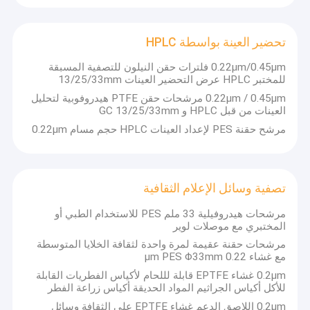
تحضير العينة بواسطة HPLC
0.22μm/0.45μm فلترات حقن النيلون للتصفية المسبقة
للمختبر HPLC عرض التحضير العينات 13/25/33mm
0.22μm / 0.45μm مرشحات حقن PTFE هيدروفوبية لتحليل
العينات من قبل HPLC و GC 13/25/33mm
مرشح حقنة PES لإعداد العينات HPLC حجم مسام 0.22μm
تصفية وسائل الإعلام الثقافية
مرشحات هيدروفيلية 33 ملم PES للاستخدام الطبي أو
المختبري مع موصلات لوير
مرشحات حقنة عقيمة لمرة واحدة لثقافة الخلايا المتوسطة
مع غشاء 0.22 μm PES Φ33mm
0.2μm غشاء EPTFE قابلة لللحام لأكياس الفطريات القابلة
للأكل أكياس الجراثيم المواد الحديقة أكياس زراعة الفطر
0.2μm اللاصق الدعم غشاء EPTFE على الثقافة وسائل