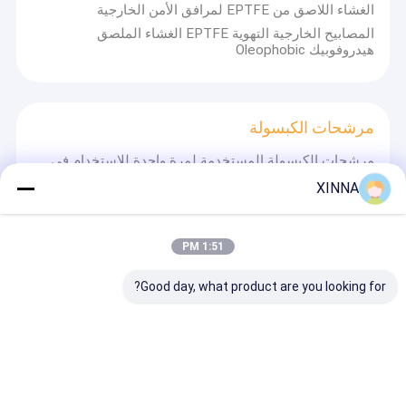
الغشاء اللاصق من EPTFE لمرافق الأمن الخارجية
المصابيح الخارجية التهوية EPTFE الغشاء الملصق
هيدروفوبيك Oleophobic
مرشحات الكبسولة
مرشحات الكبسولة المستخدمة لمرة واحدة للاستخدام في
المختبر الصناعي 173mm الطول القليل
XINNA
0.22μm وسائل الإعلام PES مرشحات الكبسولة المستخدمة
مرة واحدة للتصفية لحل جرعة متوسطة وأكبر في اختبارات
المختبر
1:51 PM
Good day, what product are you looking for?
المرشحات الميكروبورية
غشاء EPTFE مائكروبوروس هيدروفوبيك
0.22/0.45/1.2/3μm مع طبقة دعم PP أو PET للاستخدام
الطبي
البولي إيثير سولفون PES غشاء ميكروبوروس مع PET