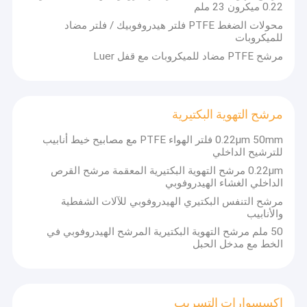
0.22 ميكرون 23 ملم
القطر: 13 مم، 25 مم
غشاء PTFE
حجم المسام: 0.22 ميكرومتر / 0.45 ميكرومتر
محولات الضغط PTFE فلتر هيدروفوبيك / فلتر مضاد
الشهادات
للميكروبات
غشاء الألياف الزجاجية
نحن نحمل شهادات ISO 9001:2009 و ISO 13485:2003، ملتزمون
مرشح PTFE مضاد للميكروبات مع قفل Luer
بالحفاظ على مستوى عالٍ من الجودة والسلامة في عملياتنا لضمان تلبية
غشاء نايلون
منتجاتنا وخدماتنا لاحتياجات عملائنا.
غشاء PP
مرشح التهوية البكتيرية
غشاء PVDF
0.22μm 50mm فلتر الهواء PTFE مع مصابيح خيط أنابيب
للترشيح الداخلي
حامي المحول
0.22μm مرشح التهوية البكتيرية المعقمة مرشح القرص
الداخلي الغشاء الهيدروفوبي
مرشح التهوية البكتيرية
مرشح التنفس البكتيري الهيدروفوبي للآلات الشفطية
والأنابيب
اكسسوارات التسريب
50 ملم مرشح التهوية البكتيرية المرشح الهيدروفوبي في
الخط مع مدخل الحبل
أقمشة غير منسوجة Meltblown
فلاتر المختبرات
اكسسوارات التسريب