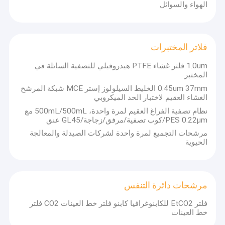
الهواء والسوائل
فلاتر المختبرات
1.0um فلتر غشاء PTFE هيدروفيلي للتصفية السائلة في
المختبر
0.45um 37mm الخليط السيلولوز إستر MCE شبكة المرشح
الغشاء العقيم لاختبار الحد الميكروبي
نظام تصفية الفراغ العقيم لمرة واحدة، 500mL/500mL مع
PES 0.22μm/كوب تصفية/مرفق/زجاجة/GL45 عنق
مرشحات التجميع لمرة واحدة لشركات الصيدلة والمعالجة
الحيوية
مرشحات دائرة التنفس
فلتر EtCO2 للكابنوغرافيا كابنو فلتر خط العينات CO2 فلتر
خط العينات