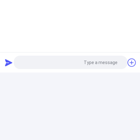
كطبقة دعم في الأدوات الطبية
مرشح IV في الخط
0.22 ميكرون المرشح الخطي الثالث المقاوم للضوء مع غشاء
مرشح توقف الهواء
مرشحات حقن المختبر
0.45 ميكروميتر حجم المسام مرشحات حقن PTFE
هيدروفوبيك ل HPLC و GC عينة التصفية المسبقة
Photo
Video Call
مرشح قرص الغشاء
Audio Call
مرشح قرص غشاء 47 ملم غير معقمة 0.22 ميكرون مرشح
PES للتصفية المائية