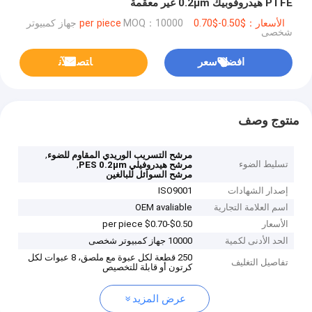
PTFE هيدروفوبيك 0.2μm غير معقمة
الأسعار：$0.50-$0.70 per piece
MOQ：10000 جهاز كمبيوتر
شخصى
افضل سعر
ﺎﺘﺼﻟ ﺍﻶﻧ
منتوج وصف
,
مرشح التسريب الوريدي المقاوم للضوء
تسليط الضوء
,
مرشح هيدروفيلي PES 0.2μm
مرشح السوائل للبالغين
إصدار الشهادات
ISO9001
اسم العلامة التجارية
OEM avaliable
الأسعار
$0.50-$0.70 per piece
الحد الأدنى لكمية
10000 جهاز كمبيوتر شخصى
250 قطعة لكل عبوة مع ملصق، 8 عبوات لكل
تفاصيل التغليف
كرتون أو قابلة للتخصيص
عرض المزيد