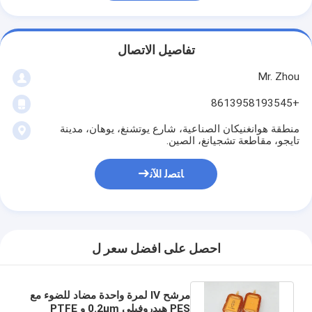
تفاصيل الاتصال
Mr. Zhou
+8613958193545
منطقة هوانغنيكان الصناعية، شارع يوتشنغ، يوهان، مدينة
تايجو، مقاطعة تشجيانغ، الصين.
ﺎﺘﺼﻟ ﺍﻶﻧ
احصل على افضل سعر ل
مرشح IV لمرة واحدة مضاد للضوء مع
PES هيدروفيلي 0.2μm و PTFE