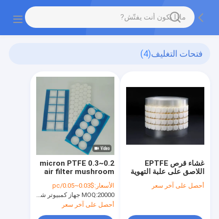
فتحات التغليف
(4)
غشاء قرص EPTFE
0.2~0.3 micron PTFE
اللاصق على علبة التهوية
air filter mushroom
للمواد الكيميائية اليومية
tissue culture
أحصل على آخر سعر
الأسعار:
$0.03~0.05/pc
للمنازل
membrane
20000 جهاز كمبيوتر شخصى
MOQ:
Hydrophobic, prevent
microorganisms,
أحصل على آخر سعر
ventilation