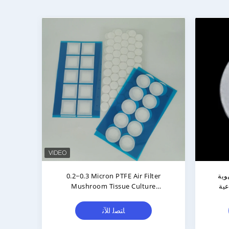
وية
0.2~0.3 Micron PTFE Air Filter
EPTF
Mushroom Tissue Culture
Membrane Hydrophobic, Prevent
Microorganisms, Ventilation
ﺎﺘﺼﻟ ﺍﻶﻧ