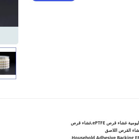
المواد الكيميائية المنزلية اليومية غشاء قرص ePTFE,غشاء قرص
Household Adhesive Backing E
,