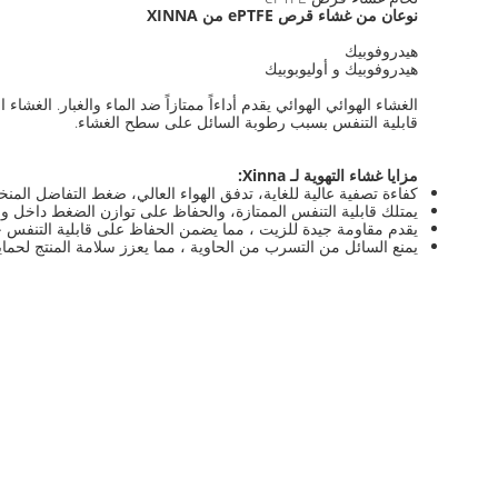
نوعان من غشاء قرص ePTFE من XINNA
هيدروفوبيك
هيدروفوبيك و أوليوبوبيك
الغشاء الهوائي الهوائي يقدم أداءاً ممتازاً ضد الماء والغبار. الغش
قابلية التنفس بسبب رطوبة السائل على سطح الغشاء.
مزايا غشاء التهوية لـ Xinna:
كفاءة تصفية عالية للغاية، تدفق الهواء العالي، ضغط التفاضل المنخف
يمتلك قابلية التنفس الممتازة، والحفاظ على توازن الضغط داخل و
يقدم مقاومة جيدة للزيت ، مما يضمن الحفاظ على قابلية التنفس حت
يمنع السائل من التسرب من الحاوية ، مما يعزز سلامة المنتج لحماية