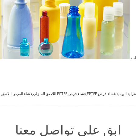
ات.
رص EPTFE,غشاء قرص EPTFE اللاصق المنزلي,غشاء القرص اللاصق
ابق على تواصل معنا