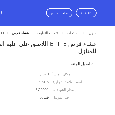
اطلب اقتباس
ARABIC
منزل
المنتجات
فتحات التغليف
غشاء قرص EPTFE اللاصق على علبة التهوية للمواد الكيميائية اليومية للمنازل
غشاء قرص EPTFE اللاصق على ع
للمنازل
تفاصيل المنتج:
مكان المنشأ:
الصين
اسم العلامة التجارية:
XINNA
إصدار الشهادات:
ISO9001
رقم الموديل:
فتم03