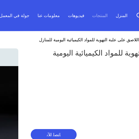
المنزل
المنتجات
فيديوهات
معلومات عنا
جولة في المعمل
لبة التهوية للمواد الكيميائية اليومية
ﺎﺘﺼﻟ ﺍﻶﻧ