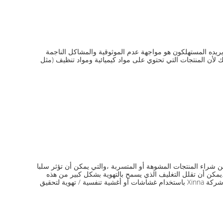
ا يريده المستهلكون هو مواجهة عدم الموثوقية والمشاكل الناجمة
ذلك لأن المنتجات التي تحتوي على مواد كيميائية ومواد تنظيف (مثل
شراء المنتجات المشوهة أو المتسربة ،والتي يمكن أن تؤثر سلبا
يمكن أن تقلل التغليف الذي يسمح بالتهوية بشكل كبير من هذه
المخاطرمع الأخذ بعين الاعتبار أن المواد الكيميائية المنزلية لديها أحجام صغيرة من التعبئة وتستهدف في المقام الأول سوق المستهلك العام،توصي شركة Xinna باستخدام غشاشات أو أغشية تنفسية / تهوية لتحقيق