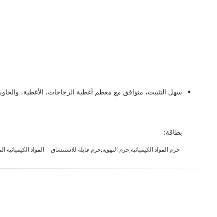
سهل التثبيت، متوافق مع معظم أغطية الزجاجات، الأغطية، والحاوي
بطاقة:
حزم المواد الكيميائية,حزم التهوية,حزم قابلة للاستنشاق
المواد الكيميائية المنزلية اليومية غشاء ق