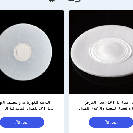
غشاء القرص EPTFE على غشاء
التعبئة الكهربائية والتغليف الته
 والغشاء للتعبئة والإغلاق للمواد
للمواد الكيميائية الزراعية E
الكيميائية الصناعية
أقراص التهوية
ﺎﺘﺼﻟ ﺍﻶﻧ
ﺎﺘﺼﻟ ﺍﻶﻧ