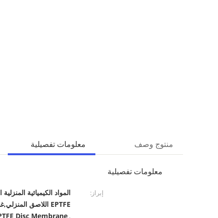
منتوج وصف
معلومات تفصيلية
معلومات تفصيلية
إبراز:
EPTFE اللاصق المنزلي,غشاء القرص اللاصق
PTFE Disc Membrane
,