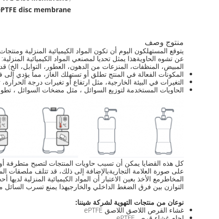
ePTFE disc membrane
منتوج وصف
يتوقع المستهلكون اليوم أن تكون المواد الكيميائية المنزلية ومنتج
عن تشوه الحاويةهذا يمثل تحديا لمصنعي المواد الكيميائية المنزلية: 
المبيض، المنظفات، المنزعات من الدهون، العطور، التوابل، الخ) قد 
المكونات الفعالة في المنتج تطلق أو تستهلك الغاز، مما يؤدي إلى
التغيرات في البيئة الخارجية، مثل ارتفاع أو تغيرات درجة الحرارة
الحاويات المستخدمة لتوزيع السوائل ، مثل مضخات السوائل ، تطور تد
كل هذه القضايا يمكن أن تسبب حاويات المنتجات لتصبح متطرفة أو 
على صورة العلامة التجاريةبالإضافة إلى ذلك، قد تتلف ملصقات ال
التوازن بين فرق الضغط الداخلي والخارجيهذا يمنع تسرب السائل مع
نوعان من منتجات التهوية لشركة شيننا:
غشاء القرص اللاصق اللاصق ePTFE
لحام غشاء قرص ePTFE