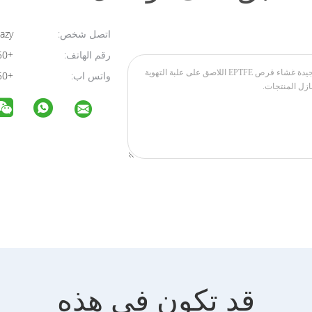
اتصل شخص:
Juliazy
رقم الهاتف:
+8615325585150
واتس اب:
+8615325585150
قد تكون في هذه