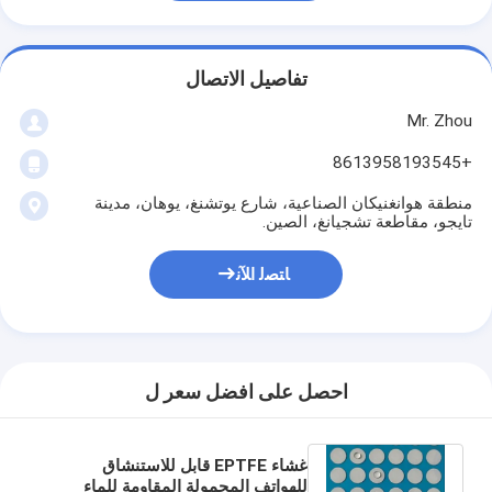
تفاصيل الاتصال
Mr. Zhou
+8613958193545
منطقة هوانغنيكان الصناعية، شارع يوتشنغ، يوهان، مدينة
تايجو، مقاطعة تشجيانغ، الصين.
ﺎﺘﺼﻟ ﺍﻶﻧ
احصل على افضل سعر ل
غشاء EPTFE قابل للاستنشاق
للهواتف المحمولة المقاومة للماء