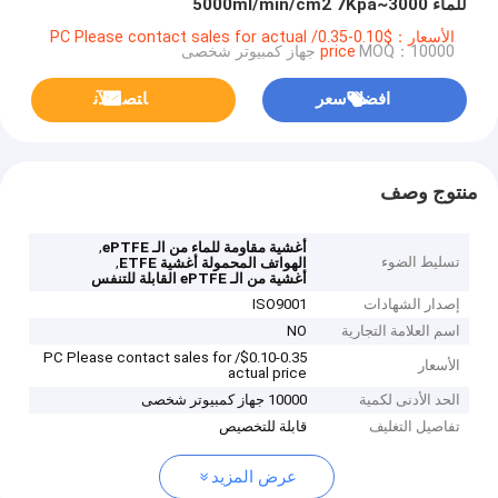
للماء 3000~5000ml/min/cm2 7Kpa
الأسعار：$0.10-0.35/ PC Please contact sales for actual
MOQ：10000 جهاز كمبيوتر شخصى
price
افضل سعر
ﺎﺘﺼﻟ ﺍﻶﻧ
منتوج وصف
,
أغشية مقاومة للماء من الـ ePTFE
تسليط الضوء
,
الهواتف المحمولة أغشية ETFE
أغشية من الـ ePTFE القابلة للتنفس
إصدار الشهادات
ISO9001
اسم العلامة التجارية
NO
$0.10-0.35/ PC Please contact sales for
الأسعار
actual price
الحد الأدنى لكمية
10000 جهاز كمبيوتر شخصى
تفاصيل التغليف
قابلة للتخصيص
عرض المزيد