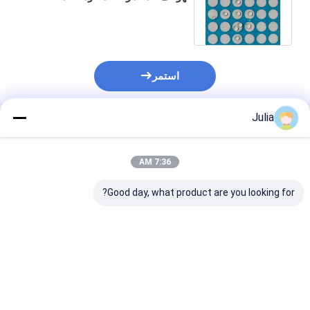
3000~5000ml/min/cm2 7Kpa
استمر
Julia
المنتجات الموصى بها
7:36 AM
Good day, what product are you looking for?
أغشية EPTFE للأجهزة
الذكية القابلة للارتداء
100~1000ml/min/cm2@7Kpa
مقاومة للماء