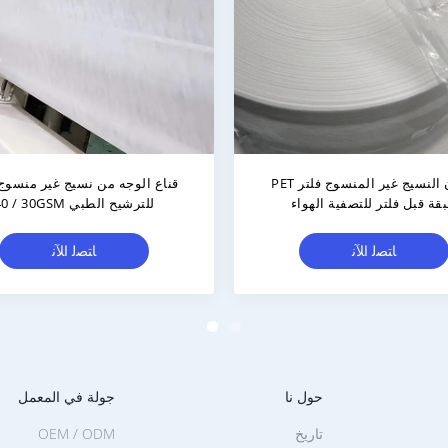
فلترات النسيج غير المنسوج الم
من الـ ET
تيريفثلات الصف الطبي
ﺎﺘﺼﻟ ﺍﻶﻧ
حول نا
جولة في المعمل
تاريخ
OEM / ODM