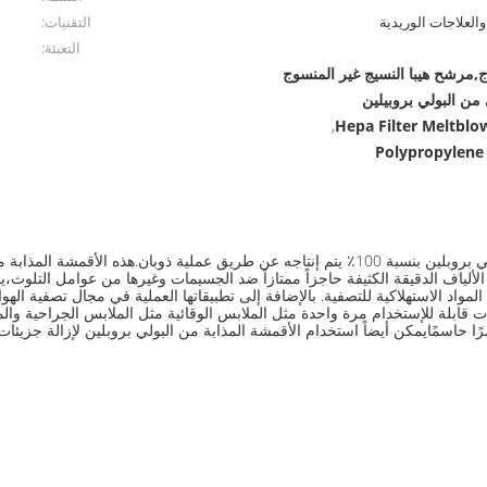
والعلاجات الوريدية
التقنيات:
التعبئة:
ج,مرشح هيبا النسيج غير المنسوج
ن البولي بروبيلين
Hepa Filter Meltbl
,
Polypropylene 
ل الألياف الدقيقة الكثيفة حاجزاً ممتازاً ضد الجسيمات وغيرها من عوامل التلوث،ي
ت قابلة للإستخدام مرة واحدة مثل الملابس الوقائية مثل الملابس الجراحية وال
ًا حاسمًايمكن أيضاً استخدام الأقمشة المذابة من البولي بروبلين لإزالة جزيئا