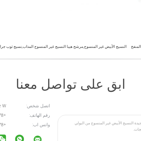
المنفخ
النسيج الأبيض غير المنسوج,مرشح هيبا النسيج غير المنسوج المذاب,نسيج ثوب جراح
ابق على تواصل معنا
اتصل شخص:
Josette W
رقم الهاتف:
+8615356597378
واتس اب:
+8615356597378