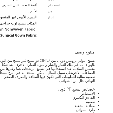
الاستخدام:
أقنعة الوجه القابل للتصرف، 
اللون:
الأبيض
النسيج الأبيض غير المنسو
إبراز:
المذاب,نسيج ثوب جراحي م
own Nonwoven Fabric
,
Surgical Gown Fabric
منتوج وصف
بالهواء، بما في ذلك الغبار والغبار والمواد الضارة الأخرى. يعد هيك
الصناعات الأخرىعلى سبيل المثال ، يمكن استخدامه في إنتاج منتجا
تصفية مثالية للتطبيقات التي تكون فيها النظافة والصرف الصحي أمر
النهائي خال من الشوائب.
خصائص نسيج PP ذوبان
الامتصاص
الحاجز البكتيري
تصفية
معادلة الشعلة
طرد السوائل