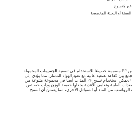
غير مُنسوج
التعبئة أو التعبئة المخصصة
نسيج البولي بروبلين ذوبان من XINNA هو نسيج غير نسيج من البولي بروبلين بنسبة 100٪ يتم إنتاجه عن طريق عملية ذوبان.هذه الأقمشة المذابة من PP مصممة خصيصًا للاستخدام في تصفية الجسيمات المحمولة
جمع بين كفاءة تصفية عالية مع نفوذ الهواء الممتاز، مما يؤدي إلى
تحسين السلامة عند استخدامها في تصنيع مرشحات هيبا وغيرها من المواد الاستهلاكية للتصفية. بالإضافة إلى تطبيقاتها العملية في مجال تصفية الهواء،يمكن استخدام نسيج PP المذاب أيضا في مجموعة متنوعة من
معدات الطبية وتغليف الأغذية.يجعلها خفيفة الوزن وذات خصائص
ت الرواسب من الماء أو السوائل الأخرى، مما يضمن أن المنتج