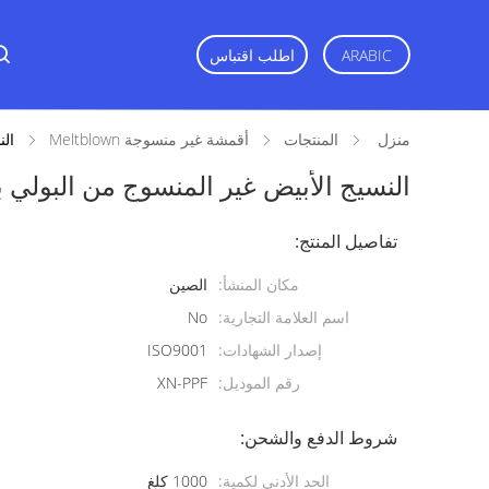
اطلب اقتباس
ARABIC
منزل
المنتجات
أقمشة غير منسوجة Meltblown
الن
النسيج الأبيض غير المنسوج من البولي بروبلين ilter
تفاصيل المنتج:
مكان المنشأ:
الصين
اسم العلامة التجارية:
No
إصدار الشهادات:
ISO9001
رقم الموديل:
XN-PPF
شروط الدفع والشحن:
الحد الأدنى لكمية:
1000 كلغ