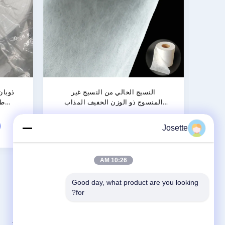
نسوج ذوبان 25
Josette
10:26 AM
Good day, what product are you looking 
for?
الاقسام
مرشحات حقن المختبر