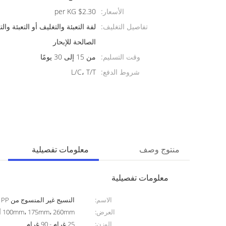
الأسعار:
$2.30 per KG
تفاصيل التغليف:
لفة التعبئة والتغليف أو التعبئة وا
الصالحة للإبحار
وقت التسليم:
من 15 إلى 30 يومًا
شروط الدفع:
L/C، T/T
منتوج وصف
معلومات تفصيلية
معلومات تفصيلية
الاسم:
النسيج غير المنسوج من PP المذاب
العرض:
100mm، 175mm، 260mm أو عرض مخصص ما يصل إلى 1000mm
الوزن:
25 غرام - 90 غرام