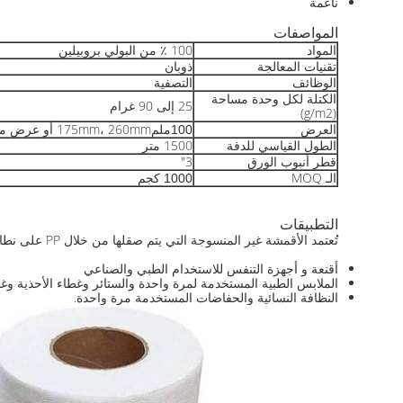
ناعمة
المواصفات
المواد
100 ٪ من البولي بروبيلين
تقنيات المعالجة
ذوبان
الوظائف
التصفية
الكتلة لكل وحدة مساحة
25 إلى 90 غرام
(g/m2)
العرض
175mm، 260mm أو عرض مخصص ما يصل إلى 1000mm
100ملم
الطول القياسي للدفة
1500 متر
قطر أنبوب الورق
3"
الـ MOQ
1000 كجم
التطبيقات
تُعتمد الأقمشة غير المنسوجة التي يتم صقلها من خلال PP على نطاق واسع من قبل المهنيين في مختلف الصناعات الذين يسعون إلى تحسين عملياتهم ومنتجاتهم ، وتشمل تطبيقاتها ،
أقنعة و أجهزة التنفس للاستخدام الطبي والصناعي
الملابس الطبية المستخدمة لمرة واحدة والستائر وغطاء الأحذية وغ
النظافة النسائية والحفاضات المستخدمة مرة واحدة.