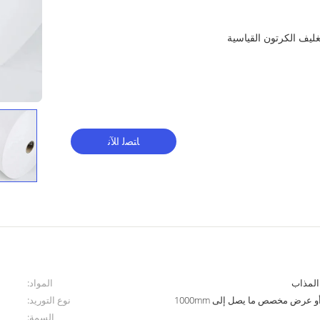
لتغليف الكرتون القياسية
ﺎﺘﺼﻟ ﺍﻶﻧ
المواد:
نوع التوريد:
السمة: