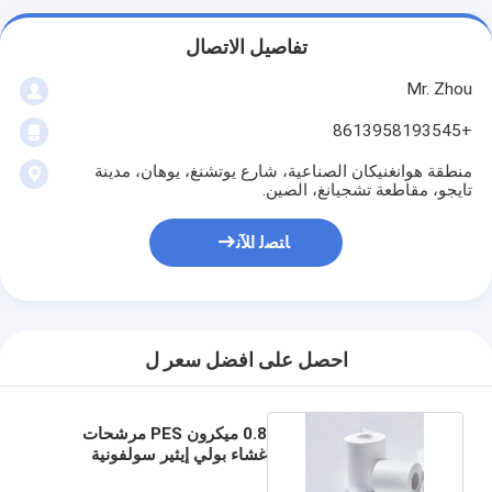
تفاصيل الاتصال
Mr. Zhou
+8613958193545
منطقة هوانغنيكان الصناعية، شارع يوتشنغ، يوهان، مدينة
تايجو، مقاطعة تشجيانغ، الصين.
ﺎﺘﺼﻟ ﺍﻶﻧ
احصل على افضل سعر ل
0.8 ميكرون PES مرشحات
غشاء بولي إيثير سولفونية
الهيدروليكية العقمة