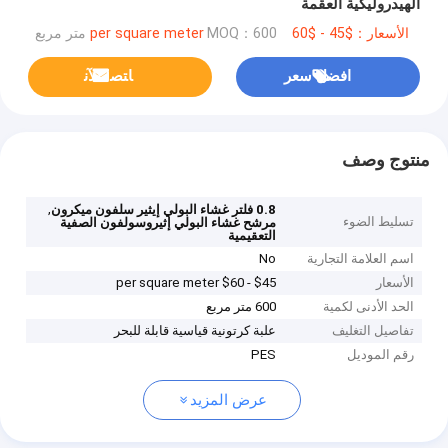
الهيدروليكية العقمة
الأسعار：$45 - $60 per square meter
MOQ：600 متر مربع
افضل سعر
ﺎﺘﺼﻟ ﺍﻶﻧ
منتوج وصف
,
0.8 فلتر غشاء البولي إيثير سلفون ميكرون
تسليط الضوء
مرشح غشاء البولي إثيروسولفون الصفية
التعقيمية
اسم العلامة التجارية
No
الأسعار
$45 - $60 per square meter
الحد الأدنى لكمية
600 متر مربع
تفاصيل التغليف
علبة كرتونية قياسية قابلة للبحر
رقم الموديل
PES
عرض المزيد