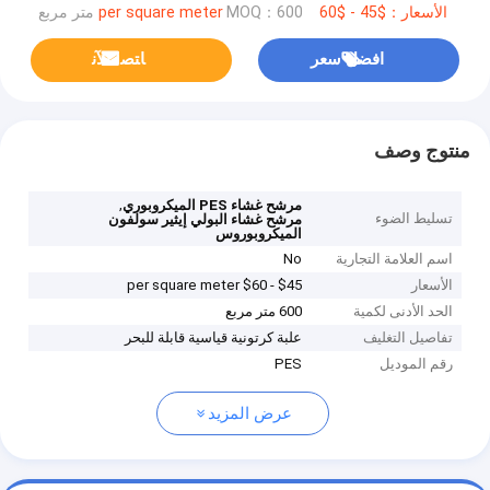
الأسعار：$45 - $60 per square meter
MOQ：600 متر مربع
افضل سعر
ﺎﺘﺼﻟ ﺍﻶﻧ
منتوج وصف
,
مرشح غشاء PES الميكروبوري
تسليط الضوء
مرشح غشاء البولي إيثير سولفون
الميكروبوروس
اسم العلامة التجارية
No
الأسعار
$45 - $60 per square meter
الحد الأدنى لكمية
600 متر مربع
تفاصيل التغليف
علبة كرتونية قياسية قابلة للبحر
رقم الموديل
PES
عرض المزيد