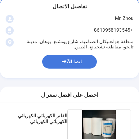
تفاصيل الاتصال
Mr. Zhou
+8613958193545
منطقة هوانغنيكان الصناعية، شارع يوتشنغ، يوهان، مدينة
تايجو، مقاطعة تشجيانغ، الصين.
ﺎﺘﺼﻟ ﺍﻶﻧ
احصل على افضل سعر ل
الفلتر الكهربائي الكهربائي
الكهربائي الكهربائي
الكهربائي