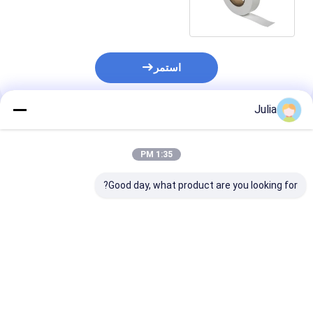
المحيطية TSP عرض 30MM
استمر
Julia
المنتجات الموصى بها
1:35 PM
Good day, what product are you looking for?
مرشح قرص غشاء PTFE
شريط الغشاء من PTFE
0.22um - 5um حجم
لمراقبة PM10 / PM2.5
المسام للاستخدام
نظام مراقبة الهواء كفاءة
المختبري تقييم جودة
اعتراض 99.7٪ ل 0.3μm
الهواء المحيط
افضل سعر
افضل سعر