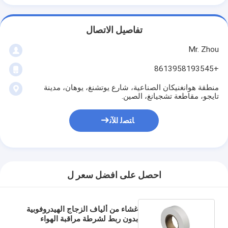
تفاصيل الاتصال
Mr. Zhou
+8613958193545
منطقة هوانغنيكان الصناعية، شارع يوتشنغ، يوهان، مدينة
تايجو، مقاطعة تشجيانغ، الصين.
ﺎﺘﺼﻟ ﺍﻶﻧ
احصل على افضل سعر ل
غشاء من ألياف الزجاج الهيدروفوبية
بدون ربط لشرطة مراقبة الهواء