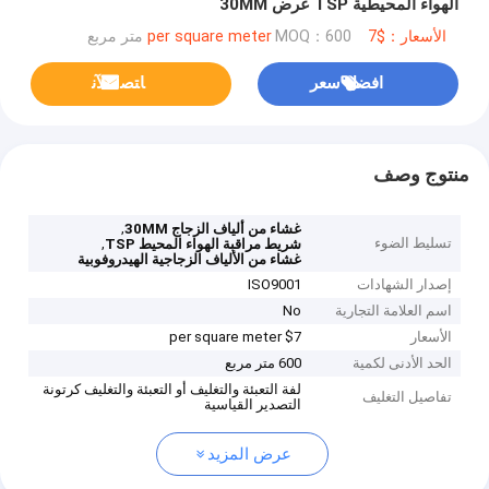
الهواء المحيطية TSP عرض 30MM
الأسعار：$7 per square meter
MOQ：600 متر مربع
افضل سعر
ﺎﺘﺼﻟ ﺍﻶﻧ
منتوج وصف
,
غشاء من ألياف الزجاج 30MM
تسليط الضوء
,
شريط مراقبة الهواء المحيط TSP
غشاء من الألياف الزجاجية الهيدروفوبية
إصدار الشهادات
ISO9001
اسم العلامة التجارية
No
الأسعار
$7 per square meter
الحد الأدنى لكمية
600 متر مربع
لفة التعبئة والتغليف أو التعبئة والتغليف كرتونة
تفاصيل التغليف
التصدير القياسية
عرض المزيد