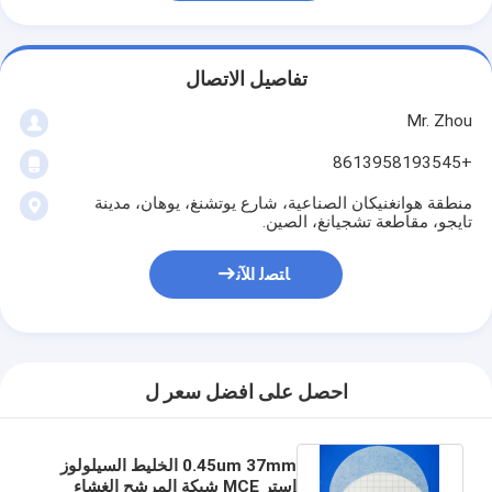
تفاصيل الاتصال
Mr. Zhou
+8613958193545
منطقة هوانغنيكان الصناعية، شارع يوتشنغ، يوهان، مدينة
تايجو، مقاطعة تشجيانغ، الصين.
ﺎﺘﺼﻟ ﺍﻶﻧ
احصل على افضل سعر ل
0.45um 37mm الخليط السيلولوز
إستر MCE شبكة المرشح الغشاء