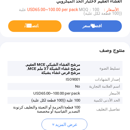
الغشاء العقيم لاختبار الحد الميكروبي
الأسعار：USD65.00~100.00 per pack
MOQ：100 علبة
((100 قطعة لكل علبة)
افضل سعر
ﺎﺘﺼﻟ ﺍﻶﻧ
منتوج وصف
,
مرشح الغشاء الشبكي MCE العقيم
تسليط الضوء
,
مرشح غشاء الشبكة 37 ملم MCE
مرشح قرص غشاء بشبكة
إصدار الشهادات
ISO9001
اسم العلامة التجارية
No
الأسعار
USD65.00~100.00 per pack
الحد الأدنى لكمية
100 علبة ((100 قطعة لكل علبة)
100 قطعة/الحزمة أو التعبئة والتغليف كرتونة
تفاصيل التغليف
التصدير القياسية أو مخصصة
عرض المزيد