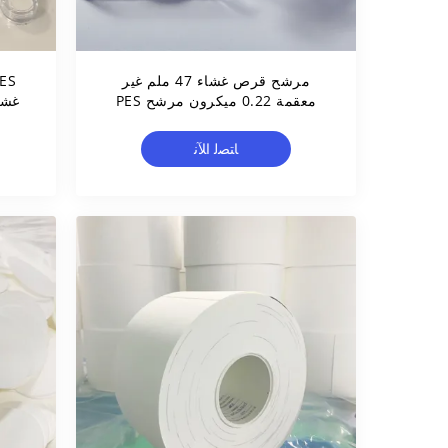
مرشح قرص غشاء 47 ملم غير
معقمة 0.22 ميكرون مرشح PES
غشا
للتصفية المائية
ﺎﺘﺼﻟ ﺍﻶﻧ