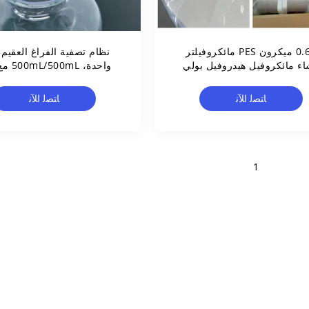
0.65 ميكرون PES مائكروفيلتر
نظام تصفية الفراغ العقيم 
ء مائكروفيل هيدروفيل بولي
إيثير سولفون فلترات
0.22μm/كوب تصفية/م
زجاجة/GL45 عنق
ﺎﺘﺼﻟ ﺍﻶﻧ
ﺎﺘﺼﻟ ﺍﻶﻧ
1