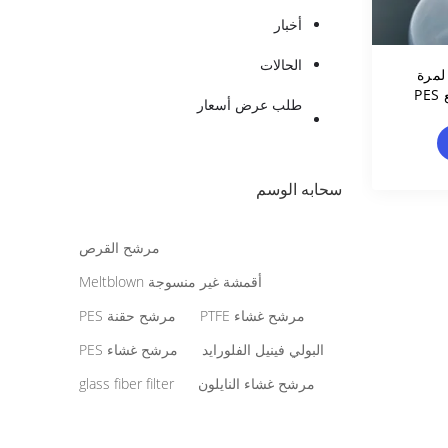
أخبار
الحالات
لمرة
واحدة، 500mL/500mL مع PES
طلب عرض أسعار
رفق/
سحابه الوسم
مرشح القرص
أقمشة غير منسوجة Meltblown
مرشح غشاء PTFE
مرشح حقنة PES
البولي فينيل الفلورايد
مرشح غشاء PES
مرشح غشاء النايلون
glass fiber filter