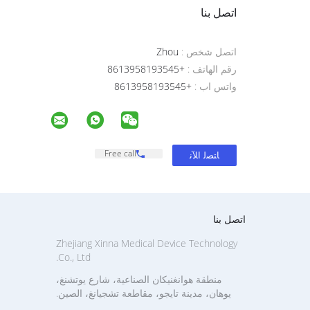
اتصل بنا
اتصل شخص :
Zhou
رقم الهاتف :
+8613958193545
واتس اب :
+8613958193545
Free call
اتصل بنا
Zhejiang Xinna Medical Device Technology
Co., Ltd.
منطقة هوانغنيكان الصناعية، شارع يوتشنغ،
يوهان، مدينة تايجو، مقاطعة تشجيانغ، الصين.