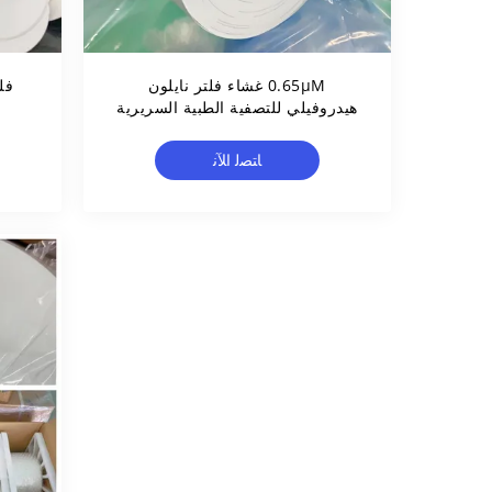
0.65μM غشاء فلتر نايلون
هيدروفيلي للتصفية الطبية السريرية
ﺎﺘﺼﻟ ﺍﻶﻧ