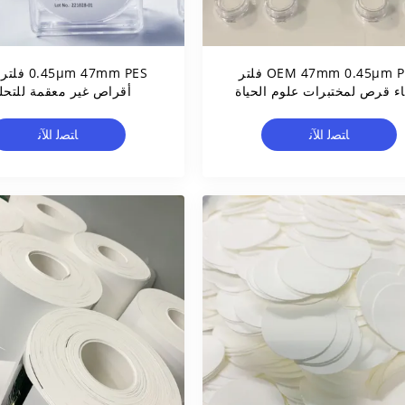
OEM 47mm 0.45μm PES فلتر
5μm 47mm PES
ء قرص لمختبرات علوم الحياة
أقراص غير معقمة للتحل
الميكروبيولوجي
ﺎﺘﺼﻟ ﺍﻶﻧ
ﺎﺘﺼﻟ ﺍﻶﻧ