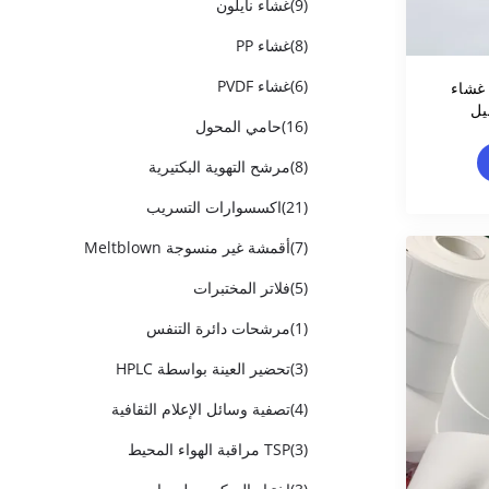
(9)
غشاء نايلون
(8)
غشاء PP
(6)
غشاء PVDF
0.4 فلتر غشاء
يل
(16)
حامي المحول
(8)
مرشح التهوية البكتيرية
(21)
اكسسوارات التسريب
(7)
أقمشة غير منسوجة Meltblown
(5)
فلاتر المختبرات
(1)
مرشحات دائرة التنفس
(3)
تحضير العينة بواسطة HPLC
(4)
تصفية وسائل الإعلام الثقافية
(3)
TSP مراقبة الهواء المحيط