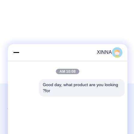
XINNA
10:08 AM
Good day, what product are you looking 
for?
الاقسام
مرشحات حقن المختبر
معتمد بشهادة الأيزو 9001:2015
مرشح قرص الغشاء
مكرس لحلول الترشيح الغشائي
غشاء PES
منذ عام 1994
مرشح IV في الخط