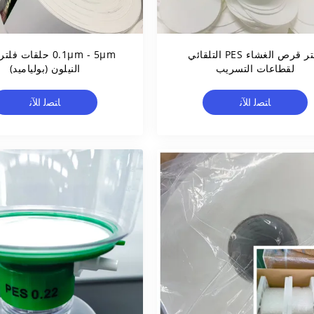
فلتر قرص الغشاء PES التلقائي
0.1μm - 5μm حلقات ف
لقطاعات التسريب
النيلون (بولياميد)
ﺎﺘﺼﻟ ﺍﻶﻧ
ﺎﺘﺼﻟ ﺍﻶﻧ