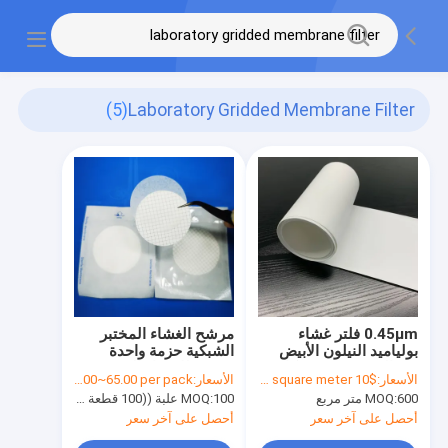
(5)
Laboratory Gridded Membrane Filter
0.45μm فلتر غشاء
مرشح الغشاء المختبر
بولياميد النيلون الأبيض
الشبكية حزمة واحدة
غير العقيم بدون شبكات
معقمة للاختبار الحد
الأسعار:
$10 to $18 per square meter
الأسعار:
USD25.00~65.00 per pack
الميكروبي
600 متر مربع
MOQ:
100 علبة ((100 قطعة لكل علبة)
MOQ:
أحصل على آخر سعر
أحصل على آخر سعر