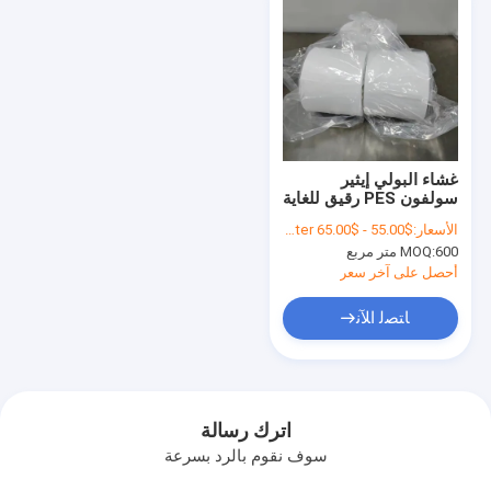
غشاء البولي إيثير
سولفون PES رقيق للغاية
مع تدفق عالي للفلاتر
الأسعار:
$55.00 - $65.00 per square meter
الطبية
600 متر مربع
MOQ:
أحصل على آخر سعر
ﺎﺘﺼﻟ ﺍﻶﻧ
اترك رسالة
سوف نقوم بالرد بسرعة