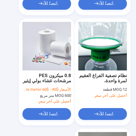
ﺎﺘﺼﻟ ﺍﻶﻧ
ﺎﺘﺼﻟ ﺍﻶﻧ
نظام تصفية الفراغ العقيم
0.8 ميكرون PES
لمرة واحدة،
مرشحات غشاء بولي إيثير
500mL/500mL مع PES
سولفونية الهيدروليكية
12 قطعة
MOQ:
الأسعار:
$45 - $60 per square meter
0.22μm/كوب تصفية/
العقمة
أحصل على آخر سعر
600 متر مربع
MOQ:
مرفق/زجاجة/GL45 عنق
أحصل على آخر سعر
ﺎﺘﺼﻟ ﺍﻶﻧ
ﺎﺘﺼﻟ ﺍﻶﻧ