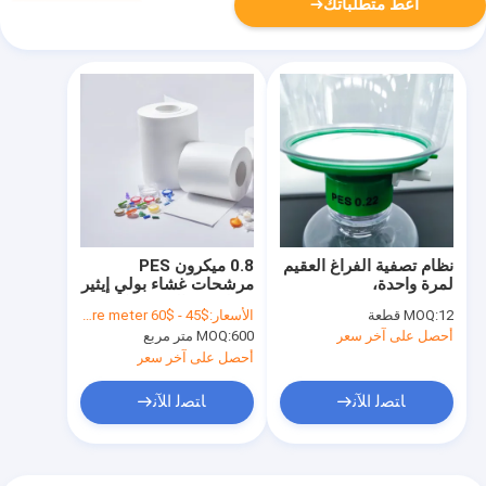
أعط متطلباتك
نظام تصفية الفراغ العقيم
0.8 ميكرون PES
لمرة واحدة،
مرشحات غشاء بولي إيثير
500mL/500mL مع PES
سولفونية الهيدروليكية
12 قطعة
MOQ:
الأسعار:
$45 - $60 per square meter
0.22μm/كوب تصفية/
العقمة
أحصل على آخر سعر
600 متر مربع
MOQ:
مرفق/زجاجة/GL45 عنق
أحصل على آخر سعر
ﺎﺘﺼﻟ ﺍﻶﻧ
ﺎﺘﺼﻟ ﺍﻶﻧ