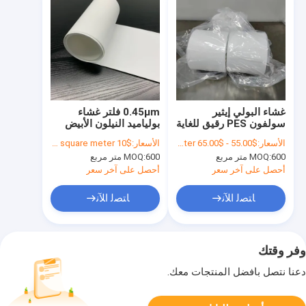
غشاء البولي إيثير
0.45μm فلتر غشاء
سولفون PES رقيق للغاية
بولياميد النيلون الأبيض
مع تدفق عالي للفلاتر
غير العقيم بدون شبكات
الأسعار:
$55.00 - $65.00 per square meter
الأسعار:
$10 to $18 per square meter
الطبية
600 متر مربع
MOQ:
600 متر مربع
MOQ:
أحصل على آخر سعر
أحصل على آخر سعر
ﺎﺘﺼﻟ ﺍﻶﻧ
ﺎﺘﺼﻟ ﺍﻶﻧ
وفر وقتك
دعنا نتصل بأفضل المنتجات معك.