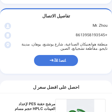
تفاصيل الاتصال
Mr. Zhou
+8613958193545
منطقة هوانغنيكان الصناعية، شارع يوتشنغ، يوهان، مدينة
تايجو، مقاطعة تشجيانغ، الصين.
ﺎﺘﺼﻟ ﺍﻶﻧ
احصل على افضل سعر ل
مرشح حقنة PES لإعداد
العينات HPLC حجم مسام