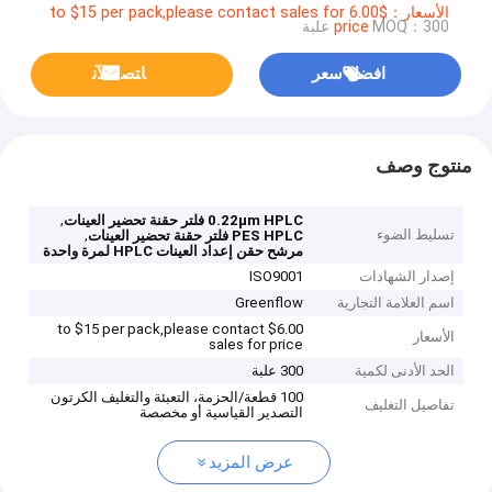
الأسعار：$6.00 to $15 per pack,please contact sales for
MOQ：300 علبة
price
افضل سعر
ﺎﺘﺼﻟ ﺍﻶﻧ
منتوج وصف
,
0.22μm HPLC فلتر حقنة تحضير العينات
تسليط الضوء
,
PES HPLC فلتر حقنة تحضير العينات
مرشح حقن إعداد العينات HPLC لمرة واحدة
إصدار الشهادات
ISO9001
اسم العلامة التجارية
Greenflow
$6.00 to $15 per pack,please contact
الأسعار
sales for price
الحد الأدنى لكمية
300 علبة
100 قطعة/الحزمة، التعبئة والتغليف الكرتون
تفاصيل التغليف
التصدير القياسية أو مخصصة
عرض المزيد