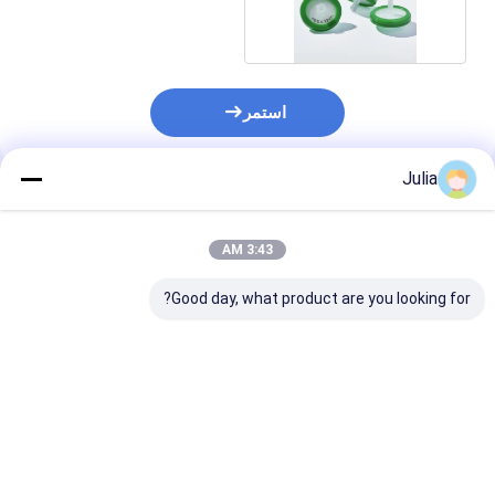
0.22μm
استمر
Julia
المنتجات الموصى بها
3:43 AM
Good day, what product are you looking for?
0.22μm / 0.45μm
0.22μm/0.45μm
فلترات حقن النيلون
مرشحات حقن PTFE
للتصفية المسبقة للمختبر
هيدروفوبية لتحليل العينات
HPLC عرض التحضير
من قبل HPLC و GC
العينات 13/25/33mm
13/25/33mm