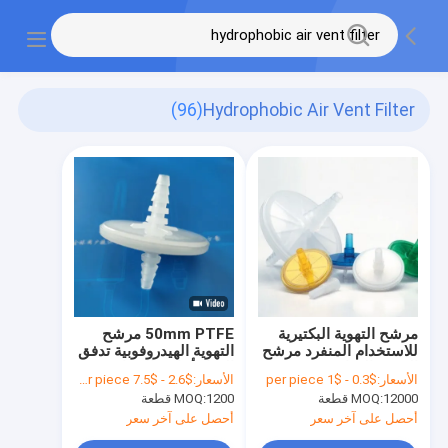
(96)
Hydrophobic Air Vent Filter
مرشح التهوية البكتيرية
50mm PTFE مرشح
للاستخدام المنفرد مرشح
التهوية الهيدروفوبية تدفق
التهوية الهوائي
الهواء أحادي الاتجاه
الأسعار:
$0.3 - $1 per piece
الأسعار:
$2.6 - $7.5 per piece
الهيدروفوبي للأطباء
لحماية المعدات الطبية أو
12000 قطعة
MOQ:
1200 قطعة
MOQ:
والمختبر
المختبرية
أحصل على آخر سعر
أحصل على آخر سعر