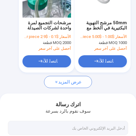
معلومات عنا
جولة في المعمل
50mm مرشح التهوية
مرشحات التجميع لمرة
البكتيرية في الخط مع
واحدة لشركات الصيدلة
رقابة جودة
غشاء PTFE مرشح تهوية
والمعالجة الحيوية
الأسعار:
$1.00 - $5.00 per piece
الأسعار:
$0.1 - $2.9 per piece
الغاز
1000 قطعة
MOQ:
2000 قطعة
MOQ:
اتصل بنا
أحصل على آخر سعر
أحصل على آخر سعر
اطلب اقتباس
ﺎﺘﺼﻟ ﺍﻶﻧ
ﺎﺘﺼﻟ ﺍﻶﻧ
عرض المزيد
مرشح IV في الخط
مرشحات حقن المختبر
اترك رسالة
سوف نقوم بالرد بسرعة
مرشح قرص الغشاء
غشاء PES