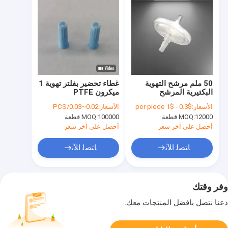
50 ملم مرشح التهوية
غطاء تحضير بفلتر تهوية 1
البكتيرية المرشح
ميكرون PTFE
الهيدروفوبي في الخط مع
الأسعار:
$0.3 - $1 per piece
الأسعار:
0.02~0.03/PCS
مدخل الحبل
12000 قطعة
MOQ:
100000 قطعة
MOQ:
أحصل على آخر سعر
أحصل على آخر سعر
ﺎﺘﺼﻟ ﺍﻶﻧ
ﺎﺘﺼﻟ ﺍﻶﻧ
وفر وقتك
دعنا نتصل بأفضل المنتجات معك.