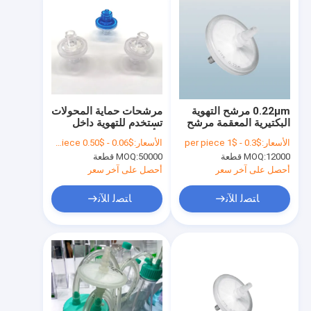
0.22μm مرشح التهوية
مرشحات حماية المحولات
البكتيرية المعقمة مرشح
تستخدم للتهوية داخل
القرص الداخلي الغشاء
الأجهزة الطبية
الأسعار:
$0.3 - $1 per piece
الأسعار:
$0.06 - $0.50 per piece
الهيدروفوبي
12000 قطعة
MOQ:
50000 قطعة
MOQ:
أحصل على آخر سعر
أحصل على آخر سعر
ﺎﺘﺼﻟ ﺍﻶﻧ
ﺎﺘﺼﻟ ﺍﻶﻧ
المنزل
المنتجات
فيديوهات