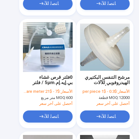
ﺎﺘﺼﻟ ﺍﻶﻧ
ﺎﺘﺼﻟ ﺍﻶﻧ
مرشح التنفس البكتيري
0فلتر قرص غشاء
الهيدروفوبي للآلات
بي.إيه.إم.5μm / فلتر
الشفطية والأنابيب
فتحات الهواء
الأسعار:
$0.3 - $1 per piece
الأسعار:
$7 - $21 per square meter
الهيدروفوبيك للأنابيب
12000 قطعة
MOQ:
600 متر مربع
MOQ:
الورقية
أحصل على آخر سعر
أحصل على آخر سعر
ﺎﺘﺼﻟ ﺍﻶﻧ
ﺎﺘﺼﻟ ﺍﻶﻧ