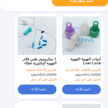
أعط متطلباتك
أدوات التهوية التهوية
1 ميكروميتر طبي فلاتر
Luer Lock
التهوية البكتيرية غطاء
Hydrophobic Priming
الفلتر الأولية لخطوط
الأسعار:
$0.005 - $0.01/ piece
الأسعار:
$0.015/ piece
Filter Cap
أنابيب IV
200000 قطعة
MOQ:
200000 قطعة
MOQ:
أحصل على آخر سعر
أحصل على آخر سعر
ﺎﺘﺼﻟ ﺍﻶﻧ
ﺎﺘﺼﻟ ﺍﻶﻧ