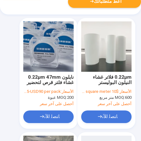
أعط متطلباتك
0.22μm فلاتر غشاء
نايلون 0.22μm 47mm
النيلون البوليستر
غشاء فلتر قرص لتحضير
الهيدروفيلي المقوى
عينة HPLC
الأسعار:
$10 to $18 per square meter
الأسعار:
USD5-USD90 per pack
الكروماتوجرافية
600 متر مربع
MOQ:
200 عبوة
MOQ:
أحصل على آخر سعر
أحصل على آخر سعر
ﺎﺘﺼﻟ ﺍﻶﻧ
ﺎﺘﺼﻟ ﺍﻶﻧ