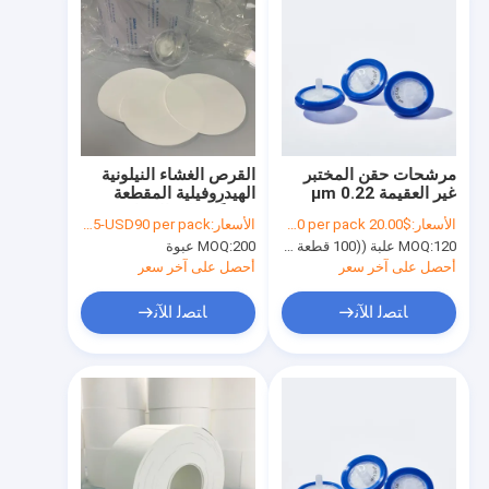
مرشحات حقن المختبر
القرص الغشاء النيلونية
غير العقيمة 0.22 μm
الهيدروفيلية المقطعة
φ33mm مرشح حقن
مسبقًا عالية الإنجاز غير
الأسعار:
$20.00 to $70 per pack
الأسعار:
USD5-USD90 per pack
غشاء النيلون
العقيمة
120 علبة ((100 قطعة لكل علبة)
MOQ:
200 عبوة
MOQ:
أحصل على آخر سعر
أحصل على آخر سعر
ﺎﺘﺼﻟ ﺍﻶﻧ
ﺎﺘﺼﻟ ﺍﻶﻧ
المنزل
المنتجات
فيديوهات