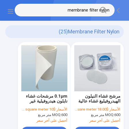
(25)
Membrane Filter Nylon
مرشح غشاء النيلون
0.1μm مرشحات غشاء
الهيدروفيليغ غشاء عالية
نايلون هيدروفيلية غير
الارتباط البروتين
عقيمة مقاومة حرارية
الأسعار:
$18.00 to $20.00 per square meter
الأسعار:
$10 to $18 per square meter
عالية
600 متر مربع
MOQ:
600 متر مربع
MOQ:
أحصل على آخر سعر
أحصل على آخر سعر