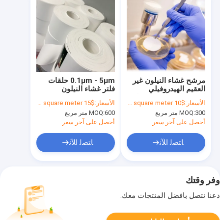
مرشح غشاء النيلون غير
0.1μm - 5μm حلقات
العقيم الهيدروفيلي
فلتر غشاء النيلون
لتحضير العينات بواسطة
(بولياميد)
الأسعار:
$10 to $18 per square meter
الأسعار:
$15 to $20 per square meter
HPLC
300 متر مربع
MOQ:
600 متر مربع
MOQ:
أحصل على آخر سعر
أحصل على آخر سعر
ﺎﺘﺼﻟ ﺍﻶﻧ
ﺎﺘﺼﻟ ﺍﻶﻧ
وفر وقتك
دعنا نتصل بأفضل المنتجات معك.