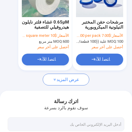
معلومات عنا
جولة في المعمل
مرشحات حقن المختبر
0.65μM غشاء فلتر نايلون
النيلونية الميكروبورية
هيدروفيلي للتصفية
رقابة جودة
الهيدروفيلية 0.22μm
الطبية السريرية
الأسعار:
$7.00 to $90.00 per pack
الأسعار:
$10 to $18 per square meter
حجم الفتحة φ13mm
100 علبة ((100 قطعة/علبة)
MOQ:
600 متر مربع
MOQ:
اتصل بنا
أحصل على آخر سعر
أحصل على آخر سعر
اطلب اقتباس
ﺎﺘﺼﻟ ﺍﻶﻧ
ﺎﺘﺼﻟ ﺍﻶﻧ
عرض المزيد
مرشح IV في الخط
مرشحات حقن المختبر
اترك رسالة
سوف نقوم بالرد بسرعة
مرشح قرص الغشاء
غشاء PES