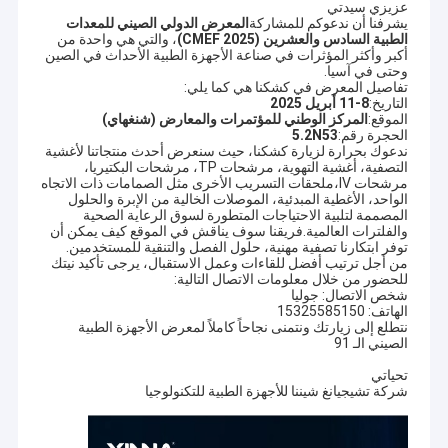
عزيزي سيدتي
يشرفنا أن ندعوكم للمشاركة
المعرض الدولي الصيني للمعدات
الطبية السادس والعشرين (2025 CMEF)
، والتي هي واحدة من
أكبر وأكثر المؤثرات في صناعة الأجهزة الطبية الأحداث في الصين
وحتى في آسيا.
تفاصيل المعرض في كشكنا هي كما يلي:
التاريخ:
8-11 أبريل 2025
الموقع:
المركز الوطني للمؤتمرات والمعارض (شنغهاي)
الحجرة رقم:
5.2N53
ندعوك بحرارة لزيارة كشكنا، حيث سنعرض أحدث منتجاتنا لأغشية
التصفية، أغشية التهوية، مرشحات TP، مرشحات البكتيريا،
مرشحات IV،ملحقات التسريب الأخرى مثل الصمامات ذات الاتجاه
الواحد، الأغطية المبدئية، الموصلات الخالية من الإبرة والحلول
المصممة لتلبية الاحتياجات المتطورة لسوق الرعاية الصحية
والفلترات العالمية.فريقنا سوف يناقش في الموقع كيف يمكن أن
توفر ابتكارنا تصفية مهنية، حلول الفصل والتنقية للمستخدمين.
من أجل ترتيب أفضل للقاءات وعمل الاستقبال، يرجى تأكيد نيتك
للحضور من خلال معلومات الاتصال التالية:
شخص الاتصال: جوليا
الهاتف: 15325585150
نتطلع إلى زيارتك ونتمنى نجاحاً كاملاً لمعرض الأجهزة الطبية
الصيني الـ 91
تحياتي
شركة تشيجيانغ شيننا للأجهزة الطبية للتكنولوجيا