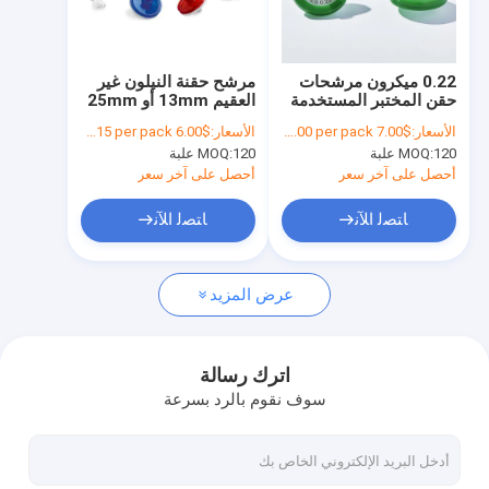
معلومات عنا
جولة في المعمل
0.22 ميكرون مرشحات
مرشح حقنة النيلون غير
حقن المختبر المستخدمة
العقيم 13mm أو 25mm
رقابة جودة
مرة واحدة PES غشاء
GC HPLC مرشح حقنة
الأسعار:
$7.00 to $70.00 per pack
الأسعار:
$6.00 to $15 per pack
φ13mm φ25mm
120 علبة
MOQ:
120 علبة
MOQ:
φ33mm
اتصل بنا
أحصل على آخر سعر
أحصل على آخر سعر
اطلب اقتباس
ﺎﺘﺼﻟ ﺍﻶﻧ
ﺎﺘﺼﻟ ﺍﻶﻧ
عرض المزيد
مرشح IV في الخط
مرشحات حقن المختبر
اترك رسالة
سوف نقوم بالرد بسرعة
مرشح قرص الغشاء
غشاء PES