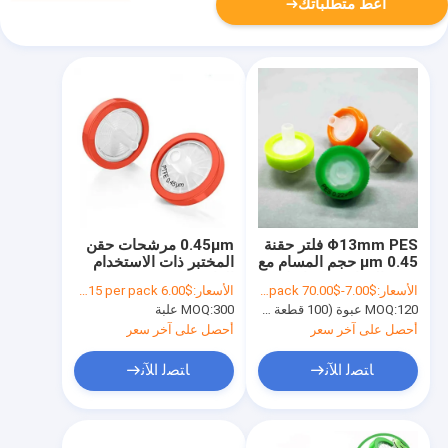
أعط متطلباتك
Φ13mm PES فلتر حقنة
0.45μm مرشحات حقن
0.45 μm حجم المسام مع
المختبر ذات الاستخدام
ABS العقار Luer انزلاق
الواحد مرشح حقن PTFE
الأسعار:
$7.00-$70.00 per pack
الأسعار:
$6.00 to $15 per pack
هيدروفوبي
120 عبوة (100 قطعة في كل عبوة)
MOQ:
300 علبة
MOQ:
أحصل على آخر سعر
أحصل على آخر سعر
ﺎﺘﺼﻟ ﺍﻶﻧ
ﺎﺘﺼﻟ ﺍﻶﻧ