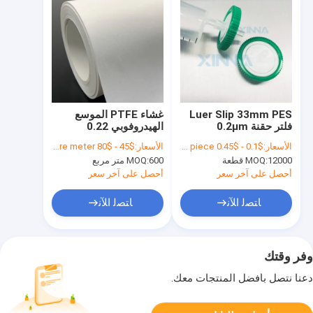
Luer Slip 33mm PES
غشاء PTFE الموسع
فلتر حقنة 0.2μm
الهيدروفوبي 0.22
0.45μm 1.2μm 5.0μm
ميكرون مع طبقة دعم
الأسعار:
$0.1 - $0.45 per piece
الأسعار:
$45 - $80 per square meter
مع غطاء PP
البولي بروبلين
12000 قطعة
MOQ:
600 متر مربع
MOQ:
أحصل على آخر سعر
أحصل على آخر سعر
ﺎﺘﺼﻟ ﺍﻶﻧ
ﺎﺘﺼﻟ ﺍﻶﻧ
وفر وقتك
دعنا نتصل بأفضل المنتجات معك.