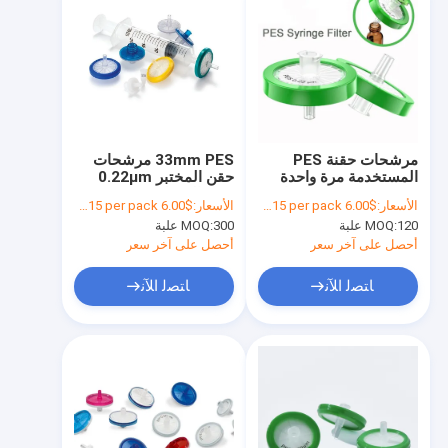
مرشحات حقنة PES
33mm PES مرشحات
المستخدمة مرة واحدة
حقن المختبر 0.22μm
معتمدة HPLC قطرها
حجم المسام مرشح حقن
الأسعار:
$6.00 to $15 per pack
الأسعار:
$6.00 to $15 per pack
13mm / 25mm /
HPLC لمرة واحدة
120 علبة
MOQ:
300 علبة
MOQ:
33mm
أحصل على آخر سعر
أحصل على آخر سعر
ﺎﺘﺼﻟ ﺍﻶﻧ
ﺎﺘﺼﻟ ﺍﻶﻧ
المنزل
المنتجات
فيديوهات