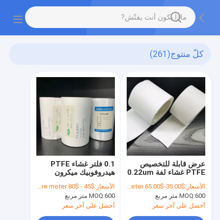
كلّ منتوج
(261)
عرض قابلة للتخصيص
0.1 فلتر غشاء PTFE
PTFE غشاء لفة 0.22um
هيدروفوبيك ميكرون
-3um حجم المسام
للتهوية العقيمة
الأسعار:
$35.00-$65.00 per square meter
الأسعار:
$45 - $80 per square meter
600 متر مربع
MOQ:
600 متر مربع
MOQ:
أحصل على آخر سعر
أحصل على آخر سعر