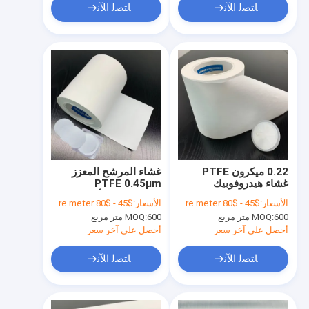
ﺎﺘﺼﻟ ﺍﻶﻧ
ﺎﺘﺼﻟ ﺍﻶﻧ
0.22 ميكرون PTFE
غشاء المرشح المعزز
غشاء هيدروفوبيك
PTFE 0.45μm
المصفوفة لفلاتر مضادة
هيدروفوبيك للأجهزة
الأسعار:
$45 - $80 per square meter
الأسعار:
$45 - $80 per square meter
للبكتيريا
الطبية الحيوية
600 متر مربع
MOQ:
600 متر مربع
MOQ:
أحصل على آخر سعر
أحصل على آخر سعر
ﺎﺘﺼﻟ ﺍﻶﻧ
ﺎﺘﺼﻟ ﺍﻶﻧ