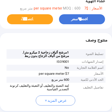
غشاء التهوية
الأسعار：$7 per square meter
MOQ：600 متر مربع
افضل سعر
ﺎﺘﺼﻟ ﺍﻶﻧ
منتوج وصف
,
1مرشح ألياف زجاجية 2 ميكرو مترا
تسليط الضوء
مرشح من ألياف الزجاج بدون ربط
إصدار الشهادات
ISO9001
اسم العلامة التجارية
No
الأسعار
$7 per square meter
الحد الأدنى لكمية
600 متر مربع
لفة التعبئة والتغليف أو التعبئة والتغليف كرتونة
تفاصيل التغليف
التصدير القياسية
عرض المزيد