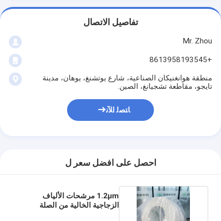
تفاصيل الاتصال
Mr. Zhou
+8613958193545
منطقة هوانغنيكان الصناعية، شارع يوتشنغ، يوهان، مدينة
تايجو، مقاطعة تشجيانغ، الصين.
ﺎﺘﺼﻟ ﺍﻶﻧ
احصل على افضل سعر ل
1.2μm مرشحات الألياف
الزجاجية الخالية من الصلة
الطبية غشاء التهوية