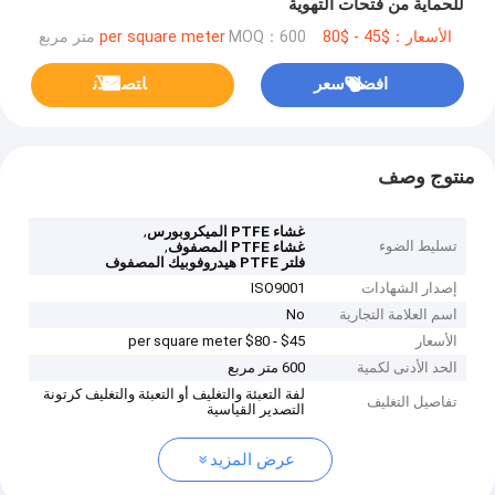
للحماية من فتحات التهوية
الأسعار：$45 - $80 per square meter
MOQ：600 متر مربع
افضل سعر
ﺎﺘﺼﻟ ﺍﻶﻧ
منتوج وصف
,
غشاء PTFE الميكروبورس
تسليط الضوء
,
غشاء PTFE المصفوف
فلتر PTFE هيدروفوبيك المصفوف
إصدار الشهادات
ISO9001
اسم العلامة التجارية
No
الأسعار
$45 - $80 per square meter
الحد الأدنى لكمية
600 متر مربع
لفة التعبئة والتغليف أو التعبئة والتغليف كرتونة
تفاصيل التغليف
التصدير القياسية
عرض المزيد