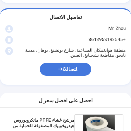
تفاصيل الاتصال
Mr. Zhou
+8613958193545
منطقة هوانغنيكان الصناعية، شارع يوتشنغ، يوهان، مدينة
تايجو، مقاطعة تشجيانغ، الصين.
ﺎﺘﺼﻟ ﺍﻶﻧ
احصل على افضل سعر ل
مرشح غشاء PTFE مائكروبوروس
هيدروفوبيك المصفوفة للحماية من