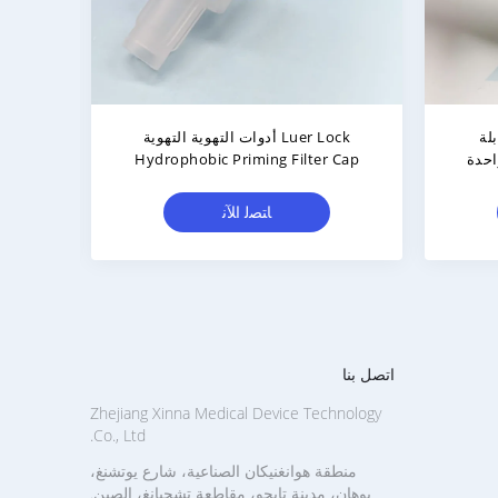
ات
مجموعة نقل السوائل العالمية مع فلتر
التهوية والقبعة
الت
ﺎﺘﺼﻟ ﺍﻶﻧ
اتصل بنا
Zhejiang Xinna Medical Device Technology
Co., Ltd.
منطقة هوانغنيكان الصناعية، شارع يوتشنغ،
يوهان، مدينة تايجو، مقاطعة تشجيانغ، الصين.