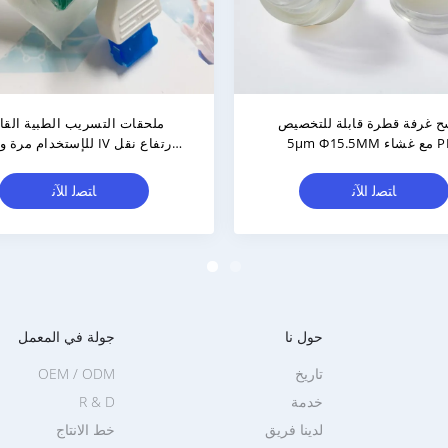
مدخل الهواء الهيدروفوبي مع
أدوات نقل التهوية لتوزيع أدو
بي تي لإدخال الهواء والتصفية
الإدارة IV
ﺎﺘﺼﻟ ﺍﻶﻧ
ﺎﺘﺼﻟ ﺍﻶﻧ
حول نا
جولة في المعمل
تاريخ
OEM / ODM
خدمة
R & D
لدينا فريق
خط الانتاج