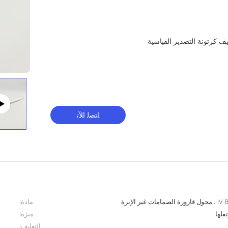
غليف كرتونة التصدير القياسية
ﺎﺘﺼﻟ ﺍﻶﻧ
 الإبرة
مادة:
ميزة:
التغليف: