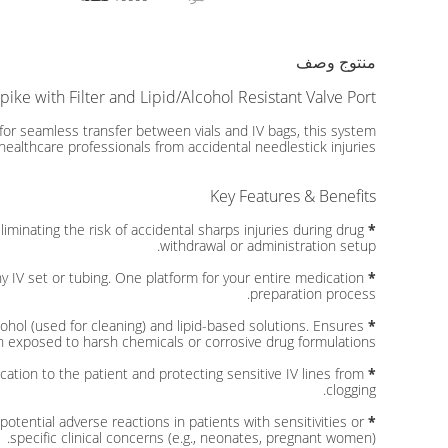
منتوج وصف
ike with Filter and Lipid/Alcohol Resistant Valve Port
for seamless transfer between vials and IV bags, this system
ealthcare professionals from accidental needlestick injuries.
Key Features & Benefits
liminating the risk of accidental sharps injuries during drug
*
withdrawal or administration setup.
ny IV set or tubing. One platform for your entire medication
*
preparation process.
Ensures
Lipid & Alcohol Resistant Valve Port: A one-way valve prevents backflow and spillage. Unaffected by common solvents like alcohol (used for cleaning) and lipid-based solutions.
*
n exposed to harsh chemicals or corrosive drug formulations.
ication to the patient and protecting sensitive IV lines from
*
clogging.
potential adverse reactions in patients with sensitivities or
*
specific clinical concerns (e.g., neonates, pregnant women).