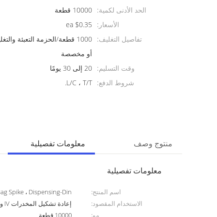
الحد الأدنى لكمية:
10000 قطعة
الأسعار:
$0.35 ea
تفاصيل التغليف:
1000 قطعة/الحزمة التعبئة والت
أو مخصصة
وقت التسليم:
20 إلى 30 يومًا
شروط الدفع:
L/C ، T/T.
منتوج وصف
معلومات تفصيلية
معلومات تفصيلية
اسم المنتج:
IV Bag Spike ، Dispensing-Din ، محول قارورة الصمامات غير
الاستخدام المقصود:
إعادة تشكيل المخدرات IV ونقلها
مو:
10000 قطعة