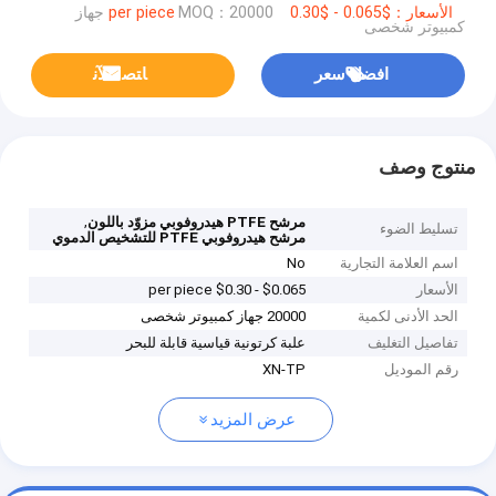
الأسعار：$0.065 - $0.30 per piece
MOQ：20000 جهاز
كمبيوتر شخصى
افضل سعر
ﺎﺘﺼﻟ ﺍﻶﻧ
منتوج وصف
,
مرشح PTFE هيدروفوبي مزوّد باللون
تسليط الضوء
مرشح هيدروفوبي PTFE للتشخيص الدموي
اسم العلامة التجارية
No
الأسعار
$0.065 - $0.30 per piece
الحد الأدنى لكمية
20000 جهاز كمبيوتر شخصى
تفاصيل التغليف
علبة كرتونية قياسية قابلة للبحر
رقم الموديل
XN-TP
عرض المزيد