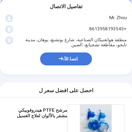
تفاصيل الاتصال
Mr. Zhou
+8613958193545
منطقة هوانغنيكان الصناعية، شارع يوتشنغ، يوهان، مدينة
تايجو، مقاطعة تشجيانغ، الصين.
ﺎﺘﺼﻟ ﺍﻶﻧ
احصل على افضل سعر ل
مرشح PTFE هيدروفوبيكي
مشفر بالألوان لعلاج الغسيل
الدموي