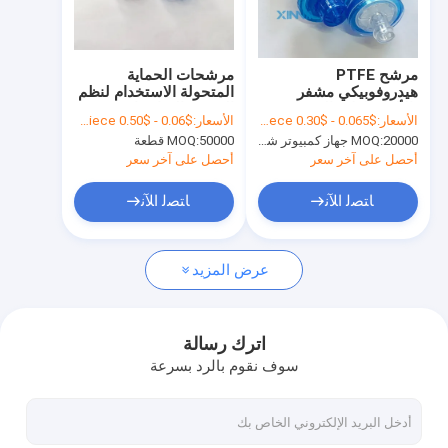
معلومات عنا
جولة في المعمل
مرشح PTFE
مرشحات الحماية
هيدروفوبيكي مشفر
المتحولة الاستخدام لنظم
رقابة جودة
بالألوان لعلاج الغسيل
التنفس القناة دائرة
الأسعار:
$0.065 - $0.30 per piece
الأسعار:
$0.06 - $0.50 per piece
الدموي
التنفس التعقيم
20000 جهاز كمبيوتر شخصى
MOQ:
50000 قطعة
MOQ:
اتصل بنا
أحصل على آخر سعر
أحصل على آخر سعر
اطلب اقتباس
ﺎﺘﺼﻟ ﺍﻶﻧ
ﺎﺘﺼﻟ ﺍﻶﻧ
عرض المزيد
مرشح IV في الخط
مرشحات حقن المختبر
اترك رسالة
سوف نقوم بالرد بسرعة
مرشح قرص الغشاء
غشاء PES