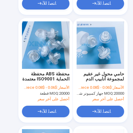
ﺎﺘﺼﻟ ﺍﻶﻧ
ﺎﺘﺼﻟ ﺍﻶﻧ
حامي محول غير عقيم
محفظة ABS محفظة
لمجموعة أنابيب الدم
الحماية ISO9001 معتمدة
للكشف عن الدم
للخطوط الدموية للبث
الأسعار:
$0.06 - $0.08 per piece
الأسعار:
$0.06 - $0.08 per piece
الدموي
20000 جهاز كمبيوتر شخصى
MOQ:
20000 قطعة
MOQ:
أحصل على آخر سعر
أحصل على آخر سعر
ﺎﺘﺼﻟ ﺍﻶﻧ
ﺎﺘﺼﻟ ﺍﻶﻧ