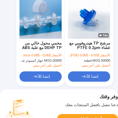
مرشح TP هيدروفوبي مع
محمي محول خالي من
غشاء PTFE 0.2μm
DEHP TP مع علبة ABS
القفل
الأسعار:
$0.05 - $0.06 per piece (FOB)
الأسعار:
$0.06 - $0.08 per piece
50000 قطعة
MOQ:
20000 جهاز كمبيوتر شخصى
MOQ:
أحصل على آخر سعر
أحصل على آخر سعر
ﺎﺘﺼﻟ ﺍﻶﻧ
ﺎﺘﺼﻟ ﺍﻶﻧ
وفر وقتك
دعنا نتصل بأفضل المنتجات معك.