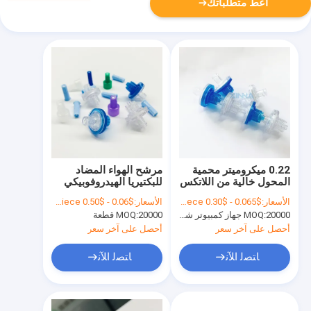
أعط متطلباتك
0.22 ميكروميتر محمية
مرشح الهواء المضاد
المحول خالية من اللاتكس
للبكتيريا الهيدروفوبيكي
خالية من DEHP مع قفل
محمية المحول 0.22
الأسعار:
$0.065 - $0.30 per piece
الأسعار:
$0.06 - $0.50 per piece
لوير ABS
ميكرون 23 ملم
20000 جهاز كمبيوتر شخصى
MOQ:
20000 قطعة
MOQ:
أحصل على آخر سعر
أحصل على آخر سعر
ﺎﺘﺼﻟ ﺍﻶﻧ
ﺎﺘﺼﻟ ﺍﻶﻧ