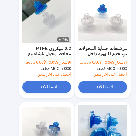
مرشحات حماية المحولات
0.2 ميكرون PTFE
تستخدم للتهوية داخل
محافظ محول غشاء مع
الأجهزة الطبية
علبة ABS لخطوط الدم
الأسعار:
$0.06 - $0.50 per piece
الأسعار:
$0.05 - $0.06 per piece
الغسيل الدموي
50000 قطعة
MOQ:
50000 قطعة
MOQ:
أحصل على آخر سعر
أحصل على آخر سعر
ﺎﺘﺼﻟ ﺍﻶﻧ
ﺎﺘﺼﻟ ﺍﻶﻧ
المنزل
المنتجات
فيديوهات