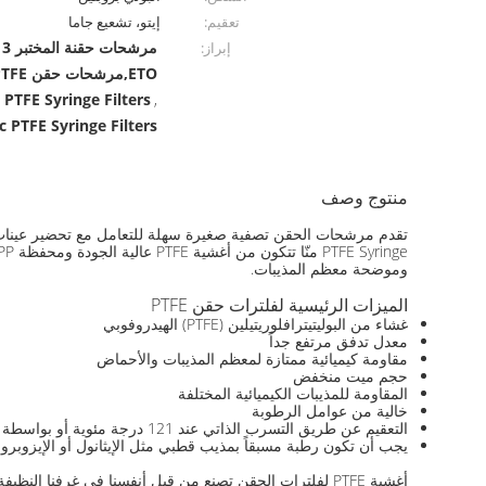
تعقيم:
إيتو، تشعيع جاما
إبراز:
ETO,مرشحات حقن PTFE هيدروفوبية المختبرية
 PTFE Syringe Filters
,
 PTFE Syringe Filters
منتوج وصف
0.45μm حجم المسام PTFE فلترات حقنة هيدروفوبيك لتحليل المختبر
وموضحة معظم المذيبات.
الميزات الرئيسية لفلترات حقن PTFE
غشاء من البوليتيترافلوريتيلين (PTFE) الهيدروفوبي
معدل تدفق مرتفع جداً
مقاومة كيميائية ممتازة لمعظم المذيبات والأحماض
حجم ميت منخفض
المقاومة للمذيبات الكيميائية المختلفة
خالية من عوامل الرطوبة
التعقيم عن طريق التسرب الذاتي عند 121 درجة مئوية أو بواسطة أكسيد الإيثيلين
يجب أن تكون رطبة مسبقاً بمذيب قطبي مثل الإيثانول أو الإيزوبروبا