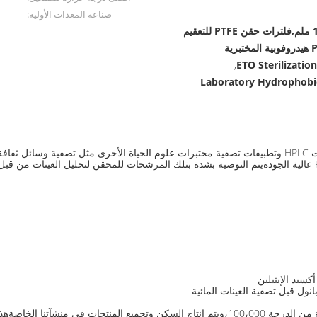
صناعة المعدات الأولية:
مرشحات حقنة المختبر 13 ملم,فلترات حقن PTFE للتعقيم
ETO Sterilization
,
Laboratory Hydrophobic
نول قبل تصفية العينات المائية
أغشية PTFE لفلترات الحقن تصنع من قبل أنفسنا في غرفنا النظيفة من الدرجة 100،000،ويتم إنتاج