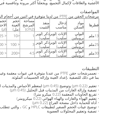
الأغشية والغلافات لإكمال التجميع، ويجعلنا أكثر مرونة وتنافسي
المواصفات
مرشحات الحقن من PTFE من لدينا متوفرة في اثنين من أحجام المسام ️ 0.22 و 0.45μm، وأقطار مختلفة ️ 13، 25،30mm (33mm).
مساحة
حجم
حجم
مواد
إدخال
منفذ
قطرها
المرشح
العينة
الاحت
السكن
مناسب
التثبيت
(cm2)
(مل)
(μl)
البولي
الإناث (لوير
ذكر (لوير
13ملم
1
<10
< 25
بروبيلين
سليب)
سليب)
البولي
الإناث (لوير
ذكر (لوير
25ملم
3
< 100
< 100
بروبيلين
سليب)
سليب)
البولي
الإناث (لوير
ذكر (لوير
30ملم
4.5
<200
< 200
بروبيلين
سليب)
سليب)
التطبيقات
- نعم
مرشحات حقن PTFE من عندنا متوفرة في عبوات معقمة وغير معقمة
بما في ذلك للتصفية ،إعداد العينة وإزالة الجسيمات الملوثة.
• تعقيم (0.22 μm) وتوضيح (0.45 μm) لمعظم الأحماض والمذيبات العدوانية
• تصفية وإزالة الغازات من المذيبات قبل التحليل (0.45 μm)
• تفريغ الحاويات المعقمة (0.22 ميكرو مترا)
• تعقيم الهواء والغازات والهباء الهوائي (0.22 ميكرومتر)
• أداة للحماية داخل مضخة الفراغ (0.22 μm)
• توضيح عينات الحجم الصغير لتطبيقات HPLC و GC ، والتي تتطلب مقاومة كيميائية أكبر من أنواع أخرى من فلترات الحقن (0.45 ميكرومتر)
• تصفية وتعقيم المحلولات العضوية