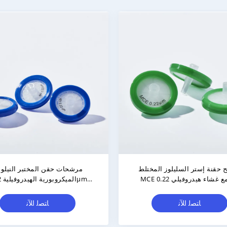
مرشحات حقنة PVDF هيدروفيلية
0.22μm 13mm فلترات ح
معقمة 0.22μM 33mm مع زلقة لوير
هيدروفيلية غير عقيمة 100pcs/Pk
القياسية
ﺎﺘﺼﻟ ﺍﻶﻧ
ﺎﺘﺼﻟ ﺍﻶﻧ