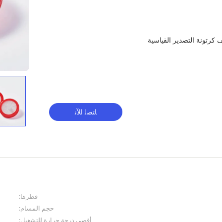
يف كرتونة التصدير القياسية
ﺎﺘﺼﻟ ﺍﻶﻧ
قطرها:
حجم المسام:
أقصى درجة حرارة للتشغيل: