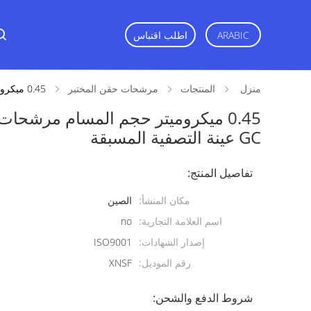
اطلب اقتباس
ARABIC
منزل
المنتجات
مرشحات حقن المختبر
0.45 ميكروميتر حجم المسام مرشحات حقن PTFE هيدروفوبيك ل HPLC و GC عينة التصفية المسبقة
GC عينة التصفية المسبقة
تفاصيل المنتج:
مكان المنشأ:
الصين
اسم العلامة التجارية:
no
إصدار الشهادات:
ISO9001
رقم الموديل:
XNSF
شروط الدفع والشحن: