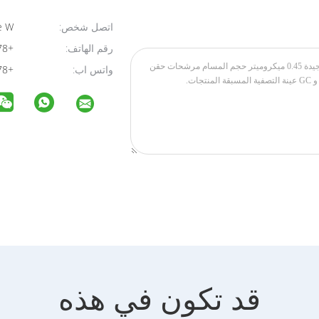
اتصل شخص:
Josette W
رقم الهاتف:
+8615356597378
واتس اب:
+8615356597378
قد تكون في هذه