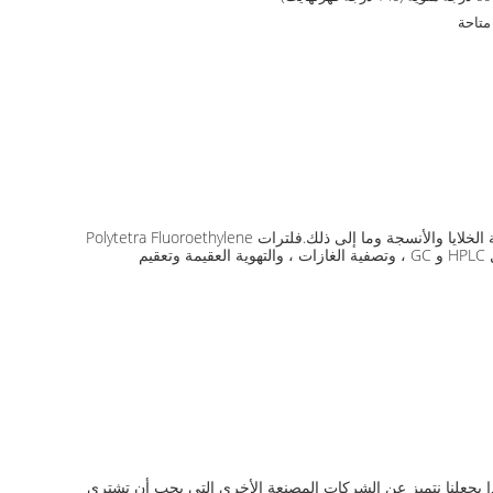
متاحة
تقدم مرشحات الحقن تصفية صغيرة سهلة للتعامل مع تحضير عينات HPLC وتطبيقات تصفية مختبرات علوم الحياة الأخرى مثل تصفية وسائل ثقافة الخلايا والأنسجة وما إلى ذلك.فلترات Polytetra Fluoroethylene
PTFE Syringe منّا تتكون من أغشية PTFE عالية الجودة ومحفظة PP عالية الجودةيتم التوصية بشدة بتلك المرشحات للمحقن لتحليل العينات من قبل HPLC و GC ، وتصفية الغازات ، والتهوية العقيمة وتعقيم
 السكن وتجميع المنتجات في منشآتنا الخاصةهذا يجعلنا نتميز عن الشركات المصنعة الأخرى التي يجب أن تشتري