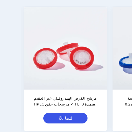
قن PVDF
100 Count HPLC مرشحات حقن
المختبر غير معقمة مرشح حقن PVDF
ﺎﺘﺼﻟ ﺍﻶﻧ