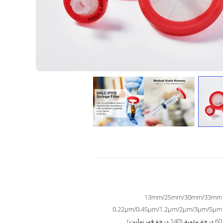
13mm/25mm/30mm/33mm
0.22μm/0.45μm/1.2μm/2μm/3μm/5μm
60 درجة مئوية (140 درجة فهرنهايت)