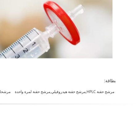
بطاقة:
مرشح حقنة HPLC,مرشح حقنة هيدروفيلي,مرشح حقنة لمرة واحدة
مرشحات حقنة المختبر 13 ملم,