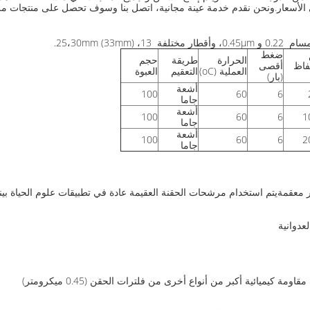
ة في الأسعار.ونحن نقدم خدمة عينة مجانية، اتصل بنا وسوف تحصل على منتجات 
ضغط
الحرارة
طريقة
حجم
فاظ
أقصى
العملية (oC)
التعقيم
العبوة
(بار)
أشعة
100
60
6
جاما
أشعة
100
60
6
جاما
أشعة
100
60
6
جاما
يتم استخدام مرشحات الحقنة العقيمة عادة في تطبيقات علوم الحياة بينم