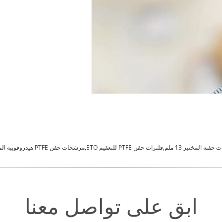
فلترات حقن PTFE للتعقيم ETO,مرشحات حقن PTFE هيدروفوبية المختبرية
ابق على تواصل معنا