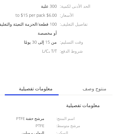
الحد الأدنى لكمية:
300 علبة
الأسعار:
$6.00 to $15 per pack
تفاصيل التغليف:
100 قطعة/الحزمة التعبئة والتغل
أو مخصصة
وقت التسليم:
من 15 إلى 30 يومًا
شروط الدفع:
L/C، T/T
منتوج وصف
معلومات تفصيلية
معلومات تفصيلية
اسم المنتج:
مرشح حقنة PTFE
مرشح متوسط:
PTFE
السكن:
البولي بروبلين