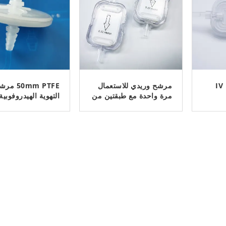
1.2 ميكرون مرشح IV
مرشح وريدي للاستعمال
50mm PTFE م
مرة واحدة مع طبقتين من
التهوية الهيدروفوبي
PES و PTFE مسعور
الهواء أحادي الاتجاه
لمعدل تدفق أعلى
لحماية المعدات الطب
ﺎﺘﺼﻟ ﺍﻶﻧ
ﺎﺘﺼﻟ ﺍﻶﻧ
المختبرية