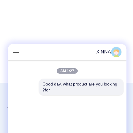
XINNA
1:27 AM
Good day, what product are you looking 
for?
الاقسام
مرشحات حقن المختبر
معتمد بشهادة الأيزو 9001:2015
مرشح قرص الغشاء
مكرس لحلول الترشيح الغشائي
غشاء PES
منذ عام 1994
مرشح IV في الخط