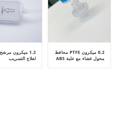
0.2 ميكرون PTFE محافظ
محول غشاء مع علبة ABS
لعلاج التسريب
لخطوط الدم الغسيل
الدموي
ﺎﺘﺼﻟ ﺍﻶﻧ
ﺎﺘﺼﻟ ﺍﻶﻧ