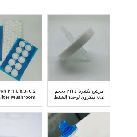
مرشح بكتيريا PTFE بحجم
3 Micron PTFE
0.2 ميكرون لوحدة الشفط
Filter Mushroom
/ جهاز الشفط
Tissue Culture
Membrane
ﺎﺘﺼﻟ ﺍﻶﻧ
ﺎﺘﺼﻟ ﺍﻶﻧ
phobic, Prevent
Microorganisms,
Ventilation