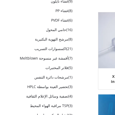
(9)
غشاء نايلون
(8)
غشاء PP
(6)
غشاء PVDF
(16)
حامي المحول
(8)
مرشح التهوية البكتيرية
(21)
اكسسوارات التسريب
(7)
أقمشة غير منسوجة Meltblown
(5)
فلاتر المختبرات
X
(1)
مرشحات دائرة التنفس
In
2 و 0.5mm فلتر
(3)
تحضير العينة بواسطة HPLC
(4)
تصفية وسائل الإعلام الثقافية
(3)
TSP مراقبة الهواء المحيط