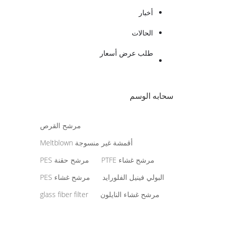
أخبار
الحالات
طلب عرض أسعار
سحابه الوسم
مرشح القرص
أقمشة غير منسوجة Meltblown
مرشح غشاء PTFE
مرشح حقنة PES
البولي فينيل الفلورايد
مرشح غشاء PES
مرشح غشاء النايلون
glass fiber filter