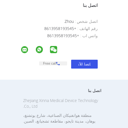
اتصل بنا
اتصل شخص :
Zhou
رقم الهاتف :
+8613958193545
واتس اب :
+8613958193545
Free call
اتصل بنا
Zhejiang Xinna Medical Device Technology
Co., Ltd.
منطقة هوانغنيكان الصناعية، شارع يوتشنغ،
يوهان، مدينة تايجو، مقاطعة تشجيانغ، الصين.