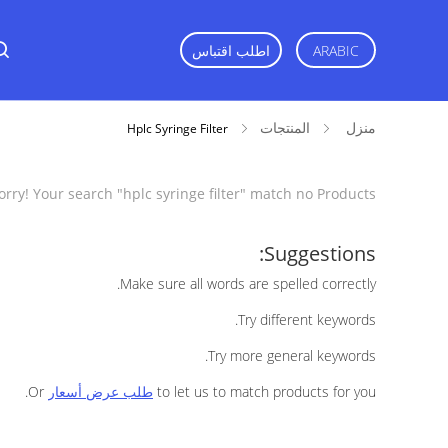
اطلب اقتباس
ARABIC
منزل
المنتجات
Hplc Syringe Filter
orry! Your search "
hplc syringe filter
" match no Products
Suggestions:
Make sure all words are spelled correctly.
Try different keywords.
Try more general keywords.
to let us to match products for you.
طلب عرض أسعار
Or
ts