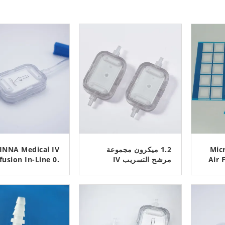
0.2~0.
1.2 ميكرون مجموعة
INNA Medical IV
Air 
مرشح التسريب IV
fusion In-Line 0.
2mm
الميكروبور
ﺎﺘﺼﻟ ﺍﻶﻧ
ﺎﺘﺼﻟ ﺍﻶﻧ
Hydro