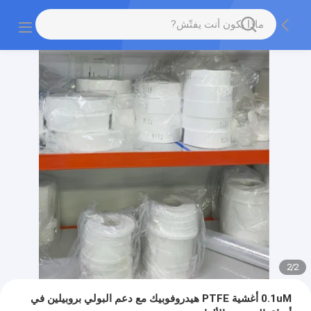
2
/
2
0.1uM أغشية PTFE هيدروفوبيك مع دعم البولي بروبيلين في