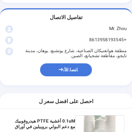
تفاصيل الاتصال
Mr. Zhou
+8613958193545
منطقة هوانغنيكان الصناعية، شارع يوتشنغ، يوهان، مدينة
تايجو، مقاطعة تشجيانغ، الصين.
ﺎﺘﺼﻟ ﺍﻶﻧ
احصل على افضل سعر ل
0.1uM أغشية PTFE هيدروفوبيك
مع دعم البولي بروبيلين في أوراق