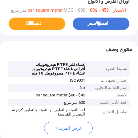
أوراق القرص و الألواح
الأسعار：$45 - $80 per square meter
MOQ：600 متر مربع
افضل سعر
ﺎﺘﺼﻟ ﺍﻶﻧ
منتوج وصف
,
غشاء فلتر PTFE هيدروفوبيك
تسليط الضوء
,
أقراص غشاء PTFE هيدروفوبية
غشاء PTFE هيدروفوبيك 10 ملم
إصدار الشهادات
ISO9001
اسم العلامة التجارية
No
الأسعار
$45 - $80 per square meter
الحد الأدنى لكمية
600 متر مربع
لفة التعبئة والتغليف أو التعبئة والتغليف كرتونة
تفاصيل التغليف
التصدير القياسية
عرض المزيد