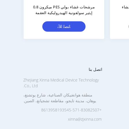
ربائي
غير مدعومة ومدعومة ميكروفلترة PES
لحام
طلاء غشاء الأقراص الأوراق المسطحة
PES غشاء mm - 0.35mm
ﺎﺘﺼﻟ ﺍﻶﻧ
اتصل بنا
Zhejiang Xinna Medical Device Technology
Co., Ltd.
منطقة هوانغنيكان الصناعية، شارع يوتشنغ،
يوهان، مدينة تايجو، مقاطعة تشجيانغ، الصين.
+8613958193545-571-83082507
xinna@zjxinna.com