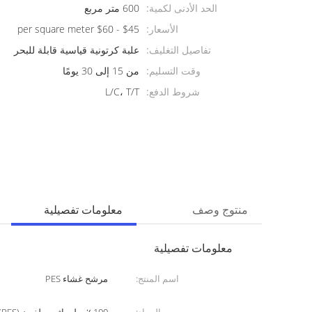
الحد الأدنى لكمية:
600 متر مربع
الأسعار:
$45 - $60 per square meter
تفاصيل التغليف:
علبة كرتونية قياسية قابلة للبحر
وقت التسليم:
من 15 إلى 30 يومًا
شروط الدفع:
L/C، T/T
منتوج وصف
معلومات تفصيلية
معلومات تفصيلية
اسم المنتج:
مرشح غشاء PES