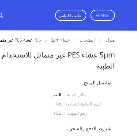
اطلب اقتباس
ARABIC
منزل
المنتجات
غشاء PES
5μm غشاء PES غير متماثل للاستخدام الواحد مجموعات معقمة الأجهزة الطبية
5μm غشاء PES غير متماثل لل
الطبية
تفاصيل المنتج:
مكان المنشأ:
الصين
اسم العلامة التجارية:
No
رقم الموديل:
PES
شروط الدفع والشحن: