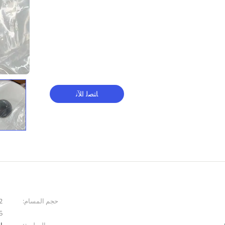
ﺎﺘﺼﻟ ﺍﻶﻧ
حجم المسام:
5 ميكرومتر، 15 م