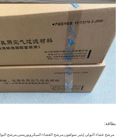
بطاقة:
مرشح غشاء البولي إيثير سولفون,مرشح الغشاء الميكروبوريسي,مرشح البولي إ