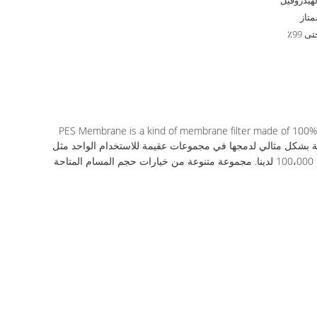
لهيدروفيل
متاز
ى 99٪
PES Membrane is a kind of membrane filter made of 100% Pol
السوائل ،مناسبة بشكل مثالي لدمجها في مجموعات عقيمة للاستخدام الواحد مثل
مرشحات الحقن أو I.V. مجموعات التسريب. يتم إنتاج أدوات غشاء PES السائبة وفقًا لنظام معيار الجودة ISO 9001: 2015 في غرف نظيفة من فئة 100،000 لدينا. مجموعة متنوعة من خيارات حجم المسام المتاحة