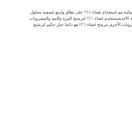
غشاء البولي إيثير سولفون (PES) له تطبيقات واسعة في مختلف مجالات التصفية ، مثل الصناعات الطبية والصيدلانية الحيوية ومعالجة الأغذية والكيميائية.يتم استخدام غشاء PES على نطاق واسع لتصفية محلول
المخدراتفي صناعة الأدوية ، يمكن استخدامه لترشيح ثقافة الخلايا والإنزيمات والاختبارات الميكروبيولوجية ودراسات إطلاق الأدوية.في مجال معالجة الأغذيةيستخدم غشاء PES لترشيح البيرة والنبيذ والمشروبات
الأخرى. في الصناعة الكيميائية ، يستخدم لتنقية محلولات كيميائية مختلفة. بغض النظر عن المجال ، يستخدم غشاء PES لترشيح البيرة والنبيذ والمشروبات الأخرى.مرشح غشاء PES هو دائما خيار حكيم لترشيح