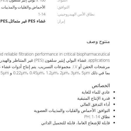
المواد:
100 ٪ بولي إثير سلفون (PES)
التوافق:
الأحماض والقليات والمذيبات 
نطاق الأس الهيدروجيني:
1-14
غشاء PES غير متماثل,5μm PES غشاء
إبراز:
منتوج وصف
5μm مرشح غشاء PES غير متماثل لمجموعات عقيمة للاستخدام الواحد الأجهزة الطبية
reliable filtration performance in critical biopharmaceutical
applications.
غشاء البولي إيثير سلفون 
بما في ذلك 0.22μm، 0.45μm، 1.2μm، 2μm، 3μm، 5μm و 15μm.
الخصائص
عادي للماء للغاية
قدرة الإنتاج المتبقية
أداء التدفق العالي
التوافق: الأحماض والقليات والمذيبات العضوية
نطاق PH: 1-14
قابلة للإشعاع الغاما، قابلة للتجميل الذاتي