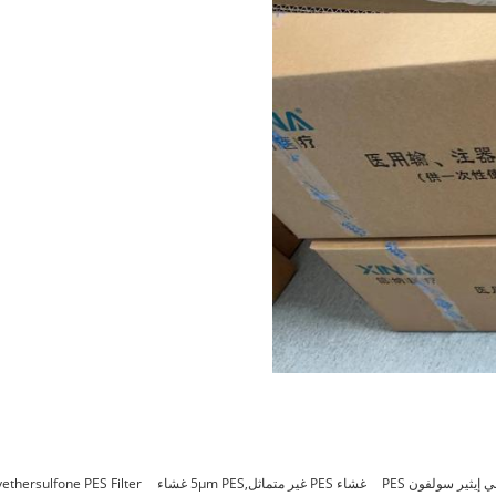
يثير سولفون PES
غشاء PES غير متماثل,5μm PES غشاء
yethersulfone PES Filter