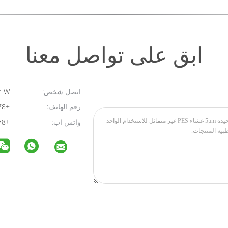
ابق على تواصل معنا
اتصل شخص:
Josette W
رقم الهاتف:
+8615356597378
واتس اب:
+8615356597378