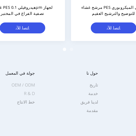
0.22μm PES المرشح الغشاء الطبية
الفلتر الكهربائي الكهربائي الكه
جة البولي إيثير سلفون عرض
الكهربائي الكهربائي
مخصص
ﺎﺘﺼﻟ ﺍﻶﻧ
ﺎﺘﺼﻟ ﺍﻶﻧ
حول نا
جولة في المعمل
تاريخ
OEM / ODM
خدمة
R & D
لدينا فريق
خط الانتاج
مقدمة